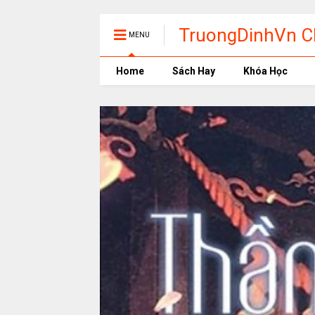
TruongDinhVn Ch
MENU
phần mềm học t
Home
Sách Hay
Khóa Học