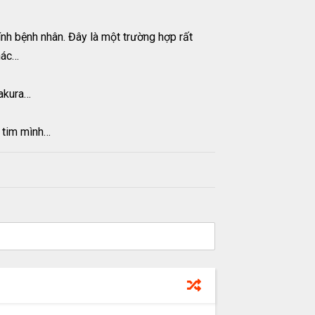
nh bệnh nhân. Đây là một trường hợp rất
hác…
Sakura…
i tim mình…