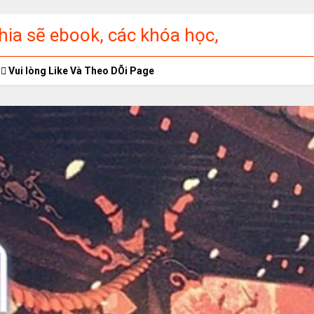
ia sẽ ebook, các khóa học,
ập miễn phí
Vui lòng Like Và Theo DÕi Page