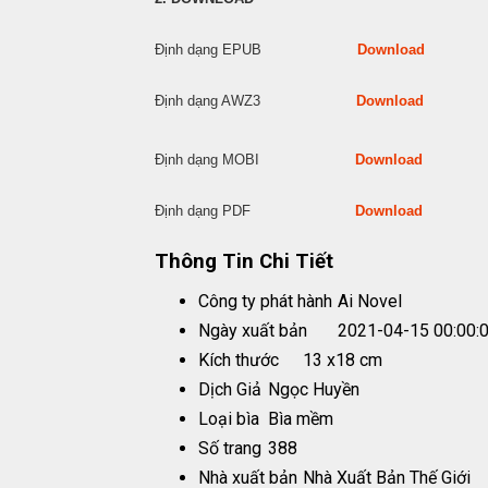
Định dạng EPUB
Download
Định dạng AWZ3
Download
Định dạng MOBI
Download
Định dạng PDF
Download
Thông Tin Chi Tiết
Công ty phát hành
Ai Novel
Ngày xuất bản
2021-04-15 00:00:
Kích thước
13 x18 cm
Dịch Giả
Ngọc Huyền
Loại bìa
Bìa mềm
Số trang
388
Nhà xuất bản
Nhà Xuất Bản Thế Giới