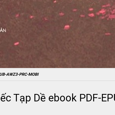
EPUB-AWZ3-PRC-MOBI
iếc Tạp Dề ebook PDF-E