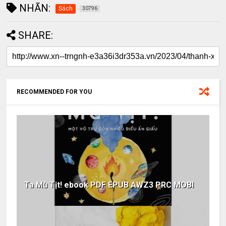
NHÃN:
Sách
30796
SHARE:
RECOMMENDED FOR YOU
Ta Mù Tịt! ebook PDF EPUB AWZ3 PRC MOBI