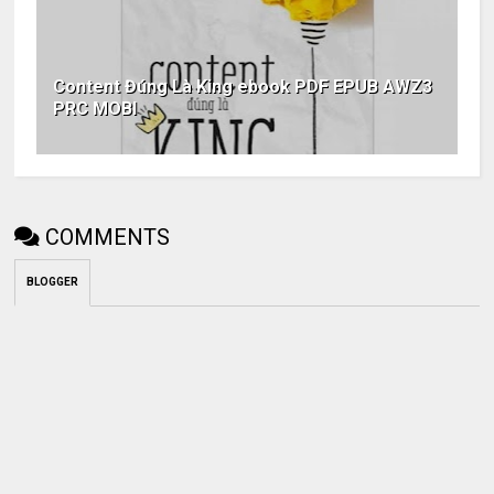
Content Đúng Là King ebook PDF EPUB AWZ3
PRC MOBI
COMMENTS
BLOGGER