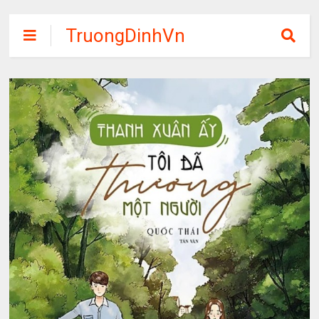
TruongDinhVn
Chia sẽ ebook,
các khóa học,
phần mềm học
tập miễn phí