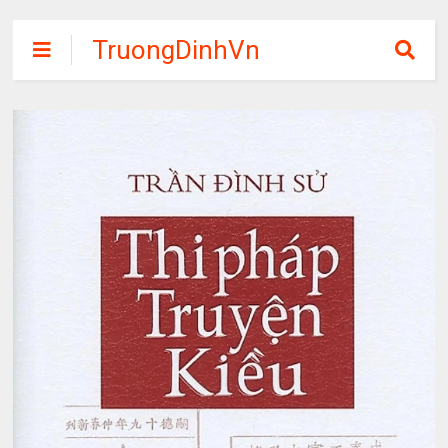
TruongDinhVn
Chia sẽ ebook,
các khóa học,
phần mềm học
tập miễn phí