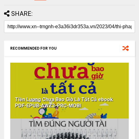
SHARE:
RECOMMENDED FOR YOU
Tiền Lương Chưa Bao Giờ Là Tất Cả ebook
PDF-EPUB-AWZ3-PRC-MOBI