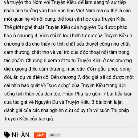
và truyện thơ Nôm với Truyện Kiều, để làm sáng tỏ sự tiếp
nhận ảnh hưởng văn hoá, văn học Việt Nam mà cụ thể là các
mối quan hệ về nội dung, thể loại văn học của Truyện Kiều.
Thế giới nghệ thuật Truyện Kiều của Nguyễn Du được phác
hoạ ở chương 4. Việc chỉ rõ loại hình tự sự của Truyện Kiều ở
chương 5 đã cho thấy rõ tính chất tiểu thuyết cũng như chất
cảm thương, chất thơ và vai trò của độc thoại nội tâm trong
tác phẩm. Chương 6 xem xét tu từ Truyện Kiều ở các phương
diện: giọng điệu cảm thương, màu sắc, đối ngẫu, phép sóng
đôi, ẩn dụ và điển cố. Đến chương 7, độc giả sẽ có được một
cái nhìn bao quát về “sức sống” của Truyện Kiều trong đời
sống tinh thần của dân tộc. Phần Phụ lục gồm 7 bài tiểu luận
của tác giả về Nguyễn Du và Truyện Kiều; 3 bài bình luận,
đánh giá của các nhà nghiên cứu có uy tín về cuốn Thi pháp
Truyện Kiều của tác giả.
NHÃN:
Sách
30798