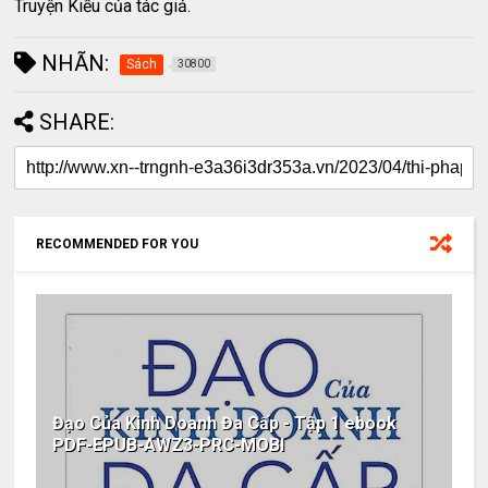
Truyện Kiều của tác giả.
NHÃN:
Sách
30800
SHARE:
RECOMMENDED FOR YOU
Đạo Của Kinh Doanh Đa Cấp - Tập 1 ebook
PDF-EPUB-AWZ3-PRC-MOBI