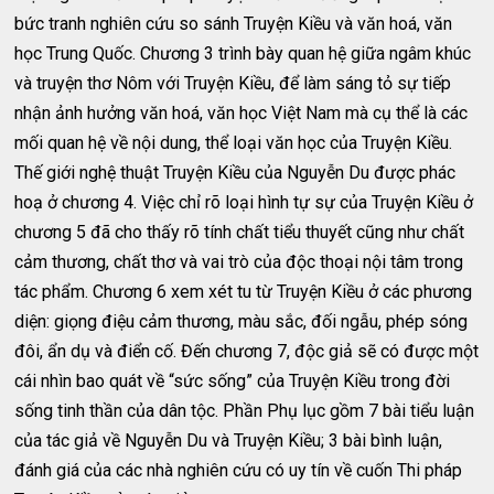
bức tranh nghiên cứu so sánh Truyện Kiều và văn hoá, văn
học Trung Quốc. Chương 3 trình bày quan hệ giữa ngâm khúc
và truyện thơ Nôm với Truyện Kiều, để làm sáng tỏ sự tiếp
nhận ảnh hưởng văn hoá, văn học Việt Nam mà cụ thể là các
mối quan hệ về nội dung, thể loại văn học của Truyện Kiều.
Thế giới nghệ thuật Truyện Kiều của Nguyễn Du được phác
hoạ ở chương 4. Việc chỉ rõ loại hình tự sự của Truyện Kiều ở
chương 5 đã cho thấy rõ tính chất tiểu thuyết cũng như chất
cảm thương, chất thơ và vai trò của độc thoại nội tâm trong
tác phẩm. Chương 6 xem xét tu từ Truyện Kiều ở các phương
diện: giọng điệu cảm thương, màu sắc, đối ngẫu, phép sóng
đôi, ẩn dụ và điển cố. Đến chương 7, độc giả sẽ có được một
cái nhìn bao quát về “sức sống” của Truyện Kiều trong đời
sống tinh thần của dân tộc. Phần Phụ lục gồm 7 bài tiểu luận
của tác giả về Nguyễn Du và Truyện Kiều; 3 bài bình luận,
đánh giá của các nhà nghiên cứu có uy tín về cuốn Thi pháp