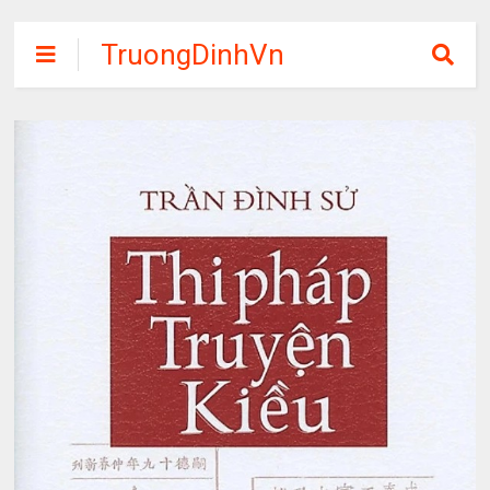
TruongDinhVn
Chia sẽ ebook,
các khóa học,
phần mềm học
tập miễn phí