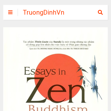
TruongDinhVn
Chia sẽ ebook,
các khóa học,
phần mềm học
tập miễn phí