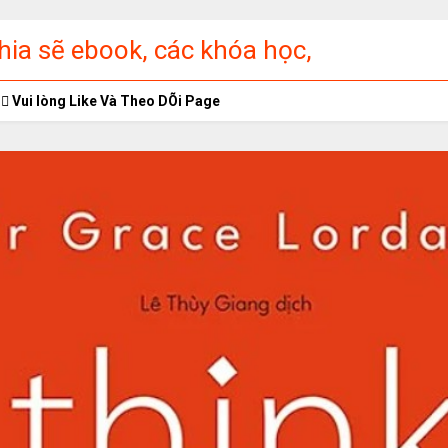
ia sẽ ebook, các khóa học,
ập miễn phí
Vui lòng Like Và Theo DÕi Page