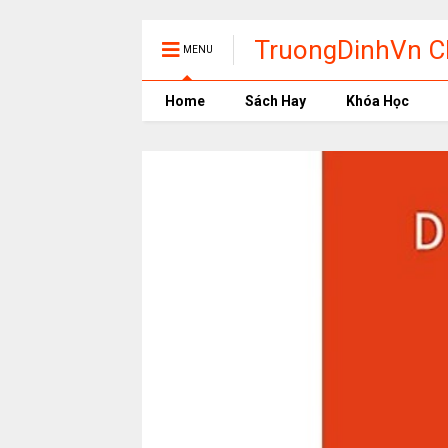
TruongDinhVn Ch
MENU
phần mềm học t
Home
Sách Hay
Khóa Học