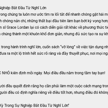
Nghiệp Bắt Đầu Từ Nghĩ Lớn
trong chúng ta luôn mơ ước tìm ra lối tắt để nhanh chóng gặt hái 
nh chóng nản chí, những thất bại đầu tiên làm bạn bớt kỳ vọng hơn
n sĩ Grace Lordan lại có cách diễn giải rất khác về phương thức t
 chúng thành một khuôn khổ đơn giản, nhưng đủ sức tạo ra sự kh
t trong hành trình nghĩ lớn, cuốn sách “vỡ lòng” về việc tận dụng
đưa ra một lộ trình hết sức rõ ràng và đầy thuyết phục, nơi mọi 
 NHỎ kiên định mỗi ngày. Mọi điều đều nằm trong tầm tay bạn!
gười đều quyết định rằng họ cần phải làm một cuộc cách mạng tro
người đều có định nghĩa riêng về điều tốt hơn, nhưng điều đó khô
 Kỳ Trong Sự Nghiệp Bắt Đầu Từ Nghĩ Lớn"