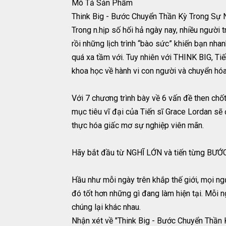
Mô Tả Sản Phẩm
Think Big - Bước Chuyển Thần Kỳ Trong Sự 
Trong n.hịp số hối hả ngày nay, nhiều người 
rồi những lịch trình “bào sức” khiến bạn nha
quá xa tầm với. Tuy nhiên với THINK BIG, Tiế
khoa học về hành vi con người và chuyển hóa
Với 7 chương trình bày về 6 vấn đề then chố
mục tiêu vĩ đại của Tiến sĩ Grace Lordan sẽ 
thực hóa giấc mơ sự nghiệp viên mãn.
Hãy bắt đầu từ NGHĨ LỚN và tiến từng BƯỚC
Hầu như mỗi ngày trên khắp thế giới, mọi n
đó tốt hơn những gì đang làm hiện tại. Mỗi 
chúng lại khác nhau.
Nhận xét về "Think Big - Bước Chuyển Thần