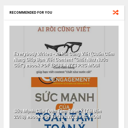
RECOMMENDED FOR YOU
Everybody Writes - Ai Rồi Cũng Viết (Cuốn Cẩm
Nang Giúp Bạn Viết Content “Chất Như Nước
Cất”) ebook PDF EPUB AWZ3 PRC MOBI
Sức Mạnh Của Toàn Tâm Toàn Ý (Tái Bản
2018) ebook PDF EPUB AWZ3 PRC MOBI