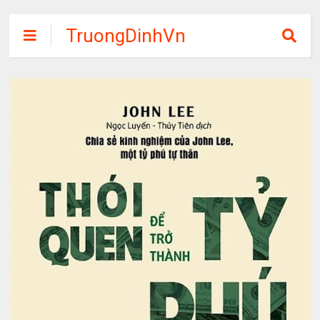
TruongDinhVn
Chia sẽ ebook,
các khóa học,
phần mềm học
tập miễn phí