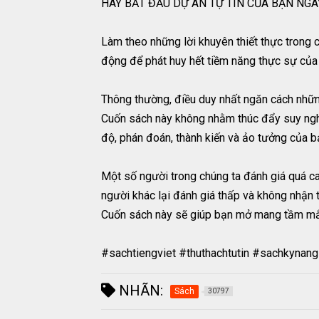
HÃY BẮT ĐẦU DỰ ÁN TỰ TIN CỦA BẠN NGAY
Làm theo những lời khuyên thiết thực trong 
động để phát huy hết tiềm năng thực sự của
Thông thường, điều duy nhất ngăn cách nhữn
Cuốn sách này không nhằm thúc đẩy suy nghĩ tí
độ, phán đoán, thành kiến và ảo tưởng của b
Một số người trong chúng ta đánh giá quá ca
người khác lại đánh giá thấp và không nhận 
Cuốn sách này sẽ giúp bạn mở mang tầm mắt, 
#sachtiengviet #thuthachtutin #sachkynan
NHÃN:
Sách
30797