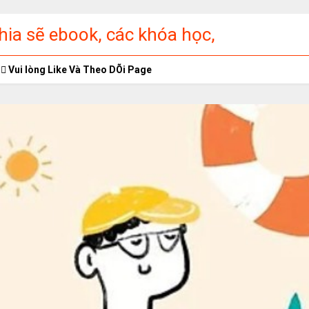
ia sẽ ebook, các khóa học,
ập miễn phí
Vui lòng Like Và Theo DÕi Page