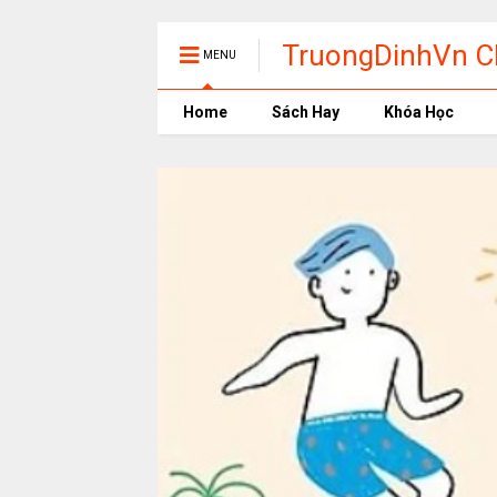
TruongDinhVn Ch
MENU
phần mềm học t
Home
Sách Hay
Khóa Học