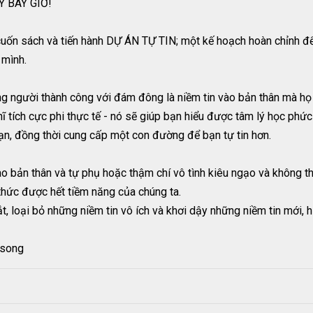
 BÂY GIỜ!
cuốn sách và tiến hành DỰ ÁN TỰ TIN; một kế hoạch hoàn chỉnh để
 mình.
g người thành công với đám đông là niềm tin vào bản thân mà họ 
ch cực phi thực tế - nó sẽ giúp bạn hiểu được tâm lý học phức tạp 
ạn, đồng thời cung cấp một con đường để bạn tự tin hơn.
o bản thân và tự phụ hoặc thậm chí vô tình kiêu ngạo và không t
thức được hết tiềm năng của chúng ta.
loại bỏ những niềm tin vô ích và khơi dậy những niềm tin mới, hữ
gsong