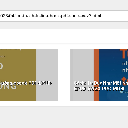
 Hưởng ebook PDF-EPUB-
Sách: Tư Duy Như Một N
EPUB-AWZ3-PRC-MOBI