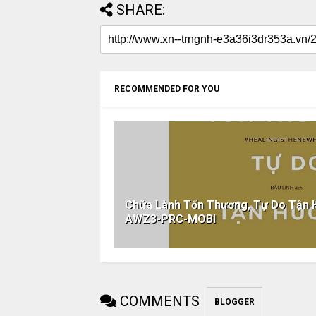
SHARE:
RECOMMENDED FOR YOU
Chữa Lành Tổn Thương, Tự Do Tận
AWZ3-PRC-MOBI
COMMENTS
BLOGGER