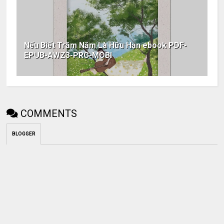
Nếu Biết Trăm Năm Là Hữu Hạn ebook PDF-
EPUB-AWZ3-PRC-MOBI
COMMENTS
BLOGGER