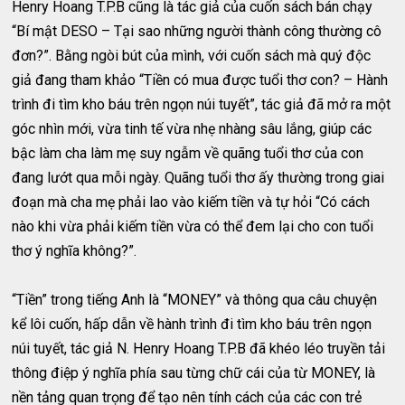
Henry Hoang T.P.B cũng là tác giả của cuốn sách bán chạy
“Bí mật DESO – Tại sao những người thành công thường cô
đơn?”. Bằng ngòi bút của mình, với cuốn sách mà quý độc
giả đang tham khảo “Tiền có mua được tuổi thơ con? – Hành
trình đi tìm kho báu trên ngọn núi tuyết”, tác giả đã mở ra một
góc nhìn mới, vừa tinh tế vừa nhẹ nhàng sâu lắng, giúp các
bậc làm cha làm mẹ suy ngẫm về quãng tuổi thơ của con
đang lướt qua mỗi ngày. Quãng tuổi thơ ấy thường trong giai
đoạn mà cha mẹ phải lao vào kiếm tiền và tự hỏi “Có cách
nào khi vừa phải kiếm tiền vừa có thể đem lại cho con tuổi
thơ ý nghĩa không?”.
“Tiền” trong tiếng Anh là “MONEY” và thông qua câu chuyện
kể lôi cuốn, hấp dẫn về hành trình đi tìm kho báu trên ngọn
núi tuyết, tác giả N. Henry Hoang T.P.B đã khéo léo truyền tải
thông điệp ý nghĩa phía sau từng chữ cái của từ MONEY, là
nền tảng quan trọng để tạo nên tính cách của các con trẻ