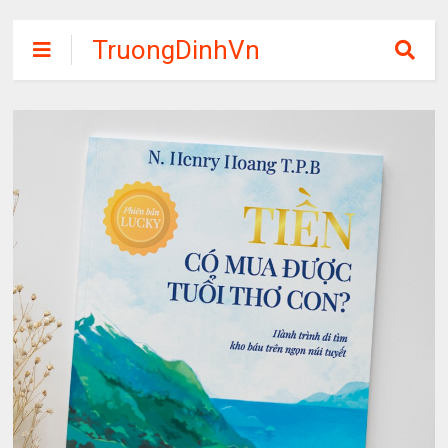
TruongDinhVn
Chia sẽ ebook,
các khóa học,
phần mềm học
tập miễn phí