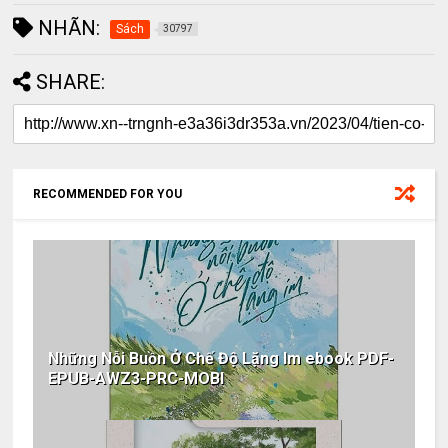
NHÃN:
Sách
30797
SHARE:
RECOMMENDED FOR YOU
Những Nỗi Buồn Ở Chế Độ Lặng Im ebook PDF-
EPUB-AWZ3-PRC-MOBI