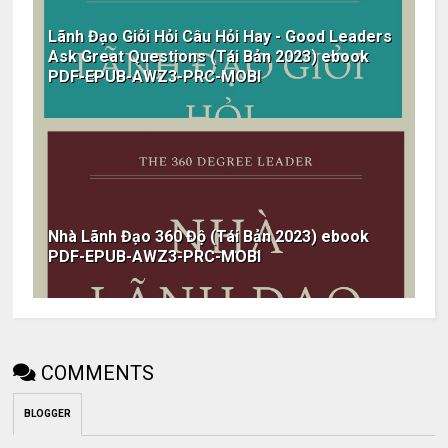
Lãnh Đạo Giỏi Hỏi Câu Hỏi Hay - Good Leaders
Ask Great Questions (Tái Bản 2023) ebook
PDF-EPUB-AWZ3-PRC-MOBI
Nhà Lãnh Đạo 360 Độ (Tái Bản 2023) ebook
PDF-EPUB-AWZ3-PRC-MOBI
COMMENTS
BLOGGER