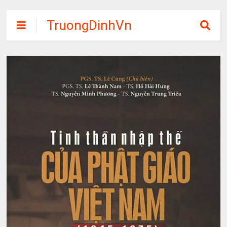
TruongDinhVn
Chia sẽ ebook,
các khóa học,
phần mềm học
tập miễn phí