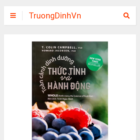
TruongDinhVn
Chia sẽ ebook,
các khóa học,
phần mềm học
tập miễn phí