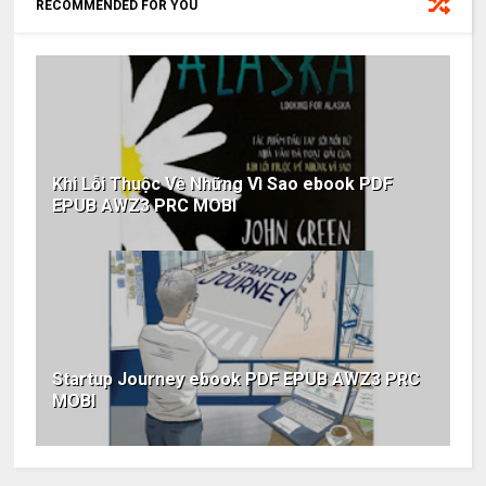
RECOMMENDED FOR YOU
Khi Lỗi Thuộc Về Những Vì Sao ebook PDF
EPUB AWZ3 PRC MOBI
Startup Journey ebook PDF EPUB AWZ3 PRC
MOBI