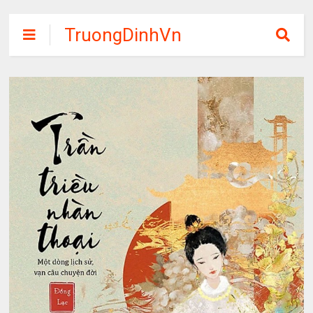
TruongDinhVn
Chia sẽ ebook,
các khóa học,
phần mềm học
tập miễn phí