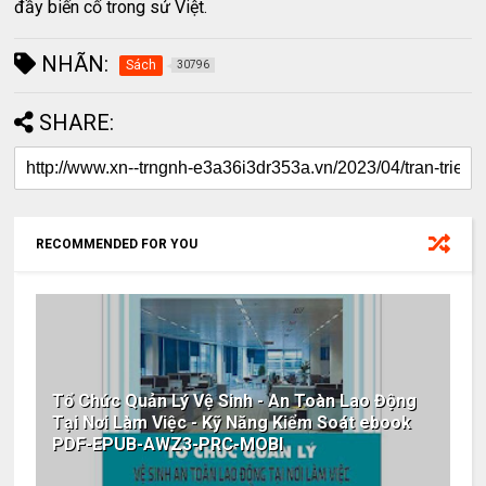
đầy biến cố trong sử Việt.
NHÃN:
Sách
30796
SHARE:
RECOMMENDED FOR YOU
Tổ Chức Quản Lý Vệ Sinh - An Toàn Lao Động
Tại Nơi Làm Việc - Kỹ Năng Kiểm Soát ebook
PDF-EPUB-AWZ3-PRC-MOBI