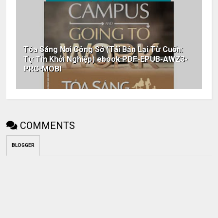
Tỏa Sáng Nơi Công Sở (Tái Bản Lại Từ Cuốn:
Tự Tin Khởi Nghiệp) ebook PDF-EPUB-AWZ3-
PRC-MOBI
COMMENTS
BLOGGER