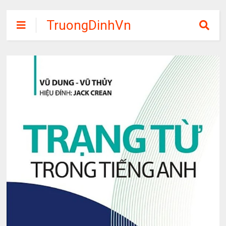
TruongDinhVn
Chia sẽ ebook,
các khóa học,
phần mềm học
tập miễn phí