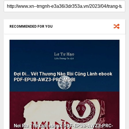
RECOMMENDED FOR YOU
Đợi Đi... Vết Thương Nào Rồi Cũng Lành ebook
PDF-EPUB-AWZ3-PRC-MOBI
Nơi Rìa Thế Giới ebook PDF-EPUB-AWZ3-PRC-