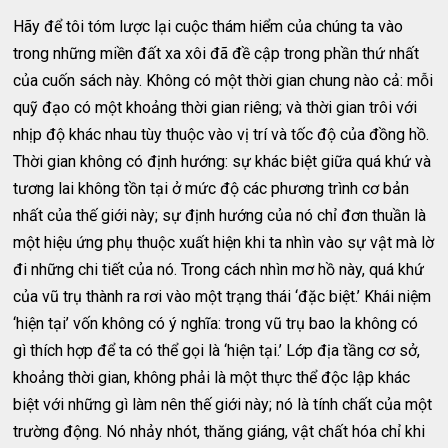
Hãy để tôi tóm lược lại cuộc thám hiểm của chúng ta vào
trong những miền đất xa xôi đã đề cập trong phần thứ nhất
của cuốn sách này. Không có một thời gian chung nào cả: mỗi
quỹ đạo có một khoảng thời gian riêng; và thời gian trôi với
nhịp độ khác nhau tùy thuộc vào vị trí và tốc độ của đồng hồ.
Thời gian không có định hướng: sự khác biệt giữa quá khứ và
tương lai không tồn tại ở mức độ các phương trình cơ bản
nhất của thế giới này; sự định hướng của nó chỉ đơn thuần là
một hiệu ứng phụ thuộc xuất hiện khi ta nhìn vào sự vật mà lờ
đi những chi tiết của nó. Trong cách nhìn mơ hồ này, quá khứ
của vũ trụ thành ra rơi vào một trạng thái ‘đặc biệt.’ Khái niệm
‘hiện tại’ vốn không có ý nghĩa: trong vũ trụ bao la không có
gì thích hợp để ta có thể gọi là ‘hiện tại.’ Lớp địa tầng cơ sở,
khoảng thời gian, không phải là một thực thể độc lập khác
biệt với những gì làm nên thế giới này; nó là tính chất của một
trường động. Nó nhảy nhót, thăng giáng, vật chất hóa chỉ khi