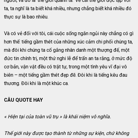
người, và đó là ‘thế giới quanh ta.’ Về cái thế giới độc lập với
ta, ta nghĩ là ta biết khá nhiều, nhưng chẳng biết khá nhiều đó
thực sự là bao nhiêu.
Và có vẻ đối với tôi, cái cuộc sống ngắn ngủi này chẳng có gì
hơn thế: tiếng gầm thét của những xúc cảm chi phối chúng ta,
mà đôi khi chúng ta cố gắng nhân danh một thượng đế, một
đức tin chính trị, một thứ nghi lễ để trấn an ta rằng, ở mức độ
cơ bản, vận vật đều có trật tự, trong một tình yêu vĩ đại vô
biên – một tiếng gầm thét đẹp đẽ. Đôi khi là tiếng kêu đau
thương. Đôi khi là một khúc ca.
CÂU QUOTE HAY
« Hiện tại của toàn vũ trụ » là khái niệm vô nghĩa.
Thế giới này được tạo thành từ những sự kiện, chứ không