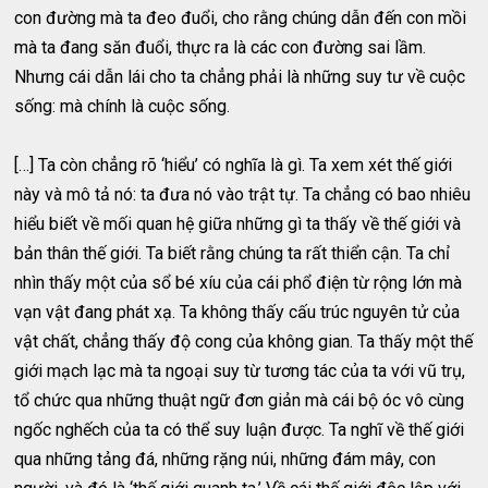
con đường mà ta đeo đuổi, cho rằng chúng dẫn đến con mồi
mà ta đang săn đuổi, thực ra là các con đường sai lầm.
Nhưng cái dẫn lái cho ta chẳng phải là những suy tư về cuộc
sống: mà chính là cuộc sống.
[…] Ta còn chẳng rõ ‘hiểu’ có nghĩa là gì. Ta xem xét thế giới
này và mô tả nó: ta đưa nó vào trật tự. Ta chẳng có bao nhiêu
hiểu biết về mối quan hệ giữa những gì ta thấy về thế giới và
bản thân thế giới. Ta biết rằng chúng ta rất thiển cận. Ta chỉ
nhìn thấy một của sổ bé xíu của cái phổ điện từ rộng lớn mà
vạn vật đang phát xạ. Ta không thấy cấu trúc nguyên tử của
vật chất, chẳng thấy độ cong của không gian. Ta thấy một thế
giới mạch lạc mà ta ngoại suy từ tương tác của ta với vũ trụ,
tổ chức qua những thuật ngữ đơn giản mà cái bộ óc vô cùng
ngốc nghếch của ta có thể suy luận được. Ta nghĩ về thế giới
qua những tảng đá, những rặng núi, những đám mây, con