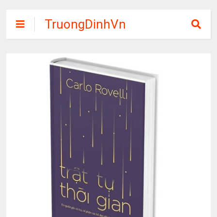
TruongDinhVn
Chia sẽ ebook,
các khóa học,
phần mềm học
tập miễn phí