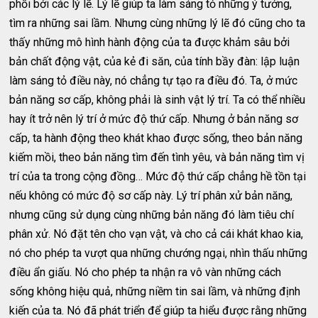
phối bởi các lý lẽ. Lý lẽ giúp ta làm sáng tỏ những ý tưởng,
tìm ra những sai lầm. Nhưng cùng những lý lẽ đó cũng cho ta
thấy những mô hình hành động của ta được khảm sâu bởi
bản chất động vật, của kẻ đi săn, của tính bầy đàn: lập luận
làm sáng tỏ điều này, nó chẳng tự tạo ra điều đó. Ta, ở mức
bản năng sơ cấp, không phải là sinh vật lý trí. Ta có thể nhiều
hay ít trở nên lý trí ở mức độ thứ cấp. Nhưng ở bản năng sơ
cấp, ta hành động theo khát khao được sống, theo bản năng
kiếm mồi, theo bản năng tìm đến tình yêu, và bản năng tìm vị
trí của ta trong cộng đồng… Mức độ thứ cấp chẳng hề tồn tại
nếu không có mức độ sơ cấp này. Lý trí phân xử bản năng,
nhưng cũng sử dụng cùng những bản năng đó làm tiêu chí
phân xử. Nó đặt tên cho vạn vật, và cho cả cái khát khao kia,
nó cho phép ta vượt qua những chướng ngại, nhìn thấu những
điều ẩn giấu. Nó cho phép ta nhận ra vô vàn những cách
sống không hiệu quả, những niềm tin sai lầm, và những định
kiến của ta. Nó đã phát triển để giúp ta hiểu được rằng những