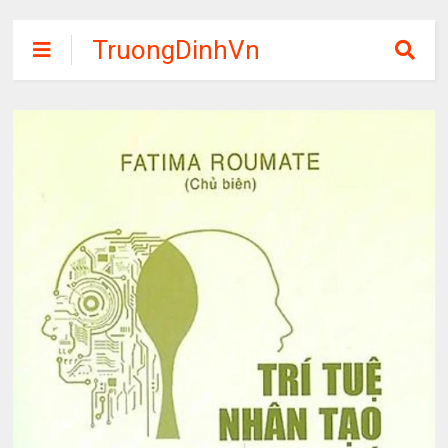
TruongDinhVn
Chia sẽ ebook,
các khóa học,
phần mềm học
tập miễn phí