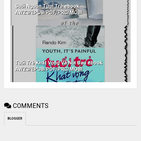
Suối Nguồn Tươi Trẻ ebook
AWZ3/EPUB/PDF/PRC/MOBI
Tuổi Trẻ Khát Vọng Và Nỗi Đau ebook
AWZ3/EPUB/PDF/PRC/MOBI
COMMENTS
BLOGGER