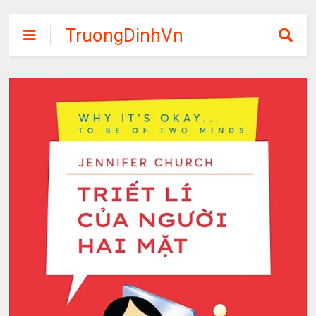
TruongDinhVn
Chia sẽ ebook,
các khóa học,
phần mềm học
tập miễn phí