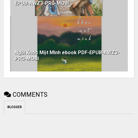
EPUB-AWZ3-PRC-MOBI
Ngồi Khóc Một Mình ebook PDF-EPUB-AWZ3-
PRC-MOBI
COMMENTS
BLOGGER