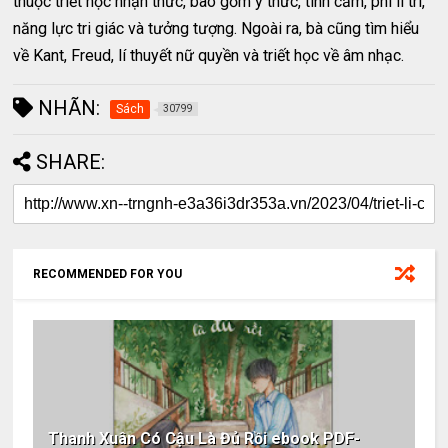
thuộc triết học nhận thức, bao gồm ý thức, tình cảm, phi lí trí,
năng lực tri giác và tưởng tượng. Ngoài ra, bà cũng tìm hiểu
về Kant, Freud, lí thuyết nữ quyền và triết học về âm nhạc.
NHÃN:
Sách
30799
SHARE:
RECOMMENDED FOR YOU
Thanh Xuân Có Cậu Là Đủ Rồi ebook PDF-