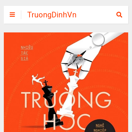
TruongDinhVn
Chia sẽ ebook,
các khóa học,
phần mềm học
tập miễn phí