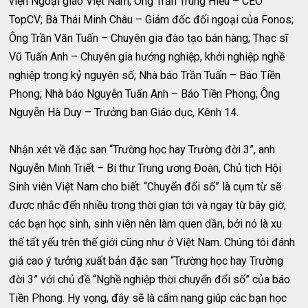
viện Ngoại giao Việt Nam; Ông Trần Trung Hiếu – CEO
TopCV; Bà Thái Minh Châu – Giám đốc đối ngoại của Fonos;
Ông Trần Văn Tuấn – Chuyên gia đào tạo bán hàng; Thạc sĩ
Vũ Tuấn Anh – Chuyên gia hướng nghiệp, khởi nghiệp nghề
nghiệp trong kỷ nguyên số; Nhà báo Trần Tuấn – Báo Tiền
Phong; Nhà báo Nguyễn Tuấn Anh – Báo Tiền Phong; Ông
Nguyễn Hà Duy – Trưởng ban Giáo dục, Kênh 14.
Nhận xét về đặc san “Trường học hay Trường đời 3”, anh
Nguyễn Minh Triết – Bí thư Trung ương Đoàn, Chủ tịch Hội
Sinh viên Việt Nam cho biết: “Chuyển đổi số” là cụm từ sẽ
được nhắc đến nhiều trong thời gian tới và ngay từ bây giờ,
các bạn học sinh, sinh viên nên làm quen dần, bởi nó là xu
thế tất yếu trên thế giới cũng như ở Việt Nam. Chúng tôi đánh
giá cao ý tưởng xuất bản đặc san “Trường học hay Trường
đời 3” với chủ đề “Nghề nghiệp thời chuyển đổi số” của báo
Tiền Phong. Hy vọng, đây sẽ là cẩm nang giúp các bạn học