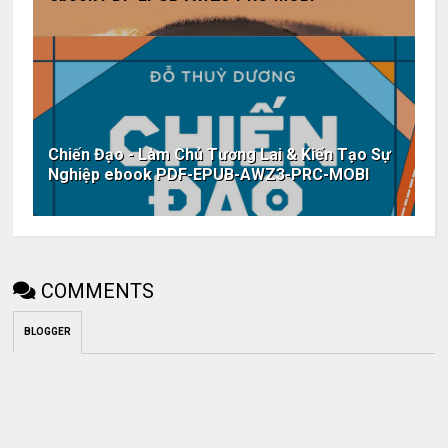
Chiến Đạo - Làm Chủ Tương Lai & Kiến Tạo Sự
Nghiệp ebook PDF-EPUB-AWZ3-PRC-MOBI
COMMENTS
BLOGGER