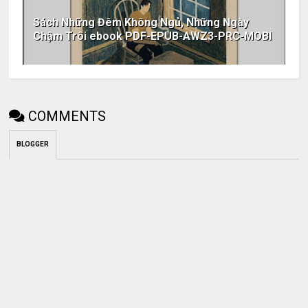
Sách Những Đêm Không Ngủ, Những Ngày
Chậm Trôi ebook PDF-EPUB-AWZ3-PRC-MOBI
COMMENTS
BLOGGER