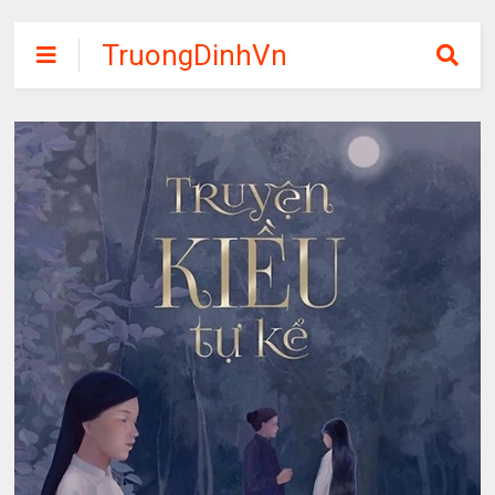
TruongDinhVn
Chia sẽ ebook,
các khóa học,
phần mềm học
tập miễn phí