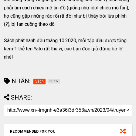
phải tìm cách chiêu mộ tín đồ (giống như idol chiêu mộ fan),
họ cũng gặp những rắc rối rấ đời như bị tlhầy bói lừa phỉnh
(?), bị fan cuồng theo dõ
Sách phát hành đầu tháng 10.2020, mỗi tập đều được tặng
kèm 1 thẻ tên Yato rất thú vị, các bạn độc giả đừng bỏ lỡ
nhé!
NHÃN:
Sách
30797
SHARE:
RECOMMENDED FOR YOU