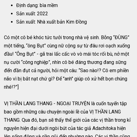
Định dạng: bìa mềm
Sản xuất: 2022
Sản xuất: Nhà xuất bản Kim Đồng
Có một cô bé khóc tức tưởi trong nhà vệ sinh. Bỗng “ĐÙNG”
một tiếng, “ông Bụt” cùng nữ cộng sự từ đâu rơi oạch xuống
đầu! “Ông Bụt” - gã trai lấc cấc vò vò mái tóc rối bù, nở một
nụ cười “công nghiệp”, nhìn cô bé đáng thương đang sững
đến đần đụt cả người, hỏi một câu: “Sao nào!? Cô em phiền
não vì bị bắt nạt chứ gì? Để "anh" giúp cô xử hết bọn chúng
nhé!?”]
VỊ THẦN LANG THANG - NGOẠI TRUYỆN là cuốn tuyển tập
bao gồm những câu chuyện ngoài lề của VỊ THẦN LANG
THANG. Qua đó, bạn sẽ thấy thế giới của các vị thần trong kỉ
nguyên hiện đại dưới ngòi bút của tác giả Adachitoka hiện
lên sống động và gần gũi đến nhường nào. Các vị thần cũng