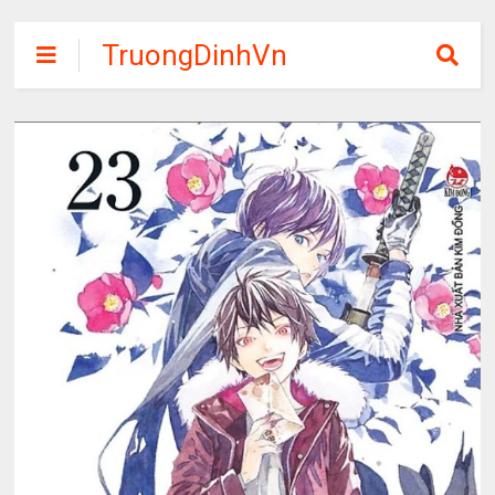
TruongDinhVn
Chia sẽ ebook,
các khóa học,
phần mềm học
tập miễn phí