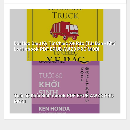
Bài Học Diệu Kỳ Từ Chiếc Xe Rác (Tái Bản - Khổ
Lớn) ebook PDF EPUB AWZ3 PRC MOBI
Tuổi 60 Khởi Sinh ebook PDF EPUB AWZ3 PRC
MOBI