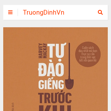
TruongDinhVn
Chia sẽ ebook,
các khóa học,
phần mềm học
tập miễn phí