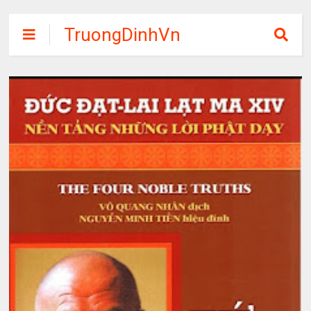
TruongDinhVn
Chia sẽ ebook,
các khóa học,
phần mềm học
tập miễn phí