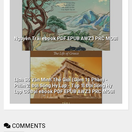
Nguyễn Trãi ebook PDF EPUB AWZ3 PRC MOBI
Lịch Sử Văn Minh Thế Giới (Gồm 11 Phần) -
Phần 2: Đời Sống Hy Lạp - Tập 1: Đời Sống Hy
Lạp Cổ Đại ebook PDF EPUB AWZ3 PRC MOBI
COMMENTS