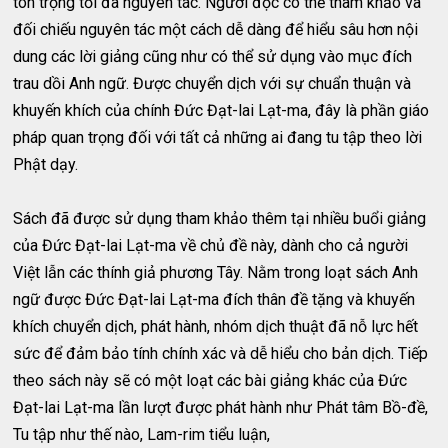
tôn trọng tối đa nguyên tác. Người đọc có thể tham khảo và
đối chiếu nguyên tác một cách dễ dàng để hiểu sâu hơn nội
dung các lời giảng cũng như có thể sử dụng vào mục đích
trau dồi Anh ngữ. Được chuyển dịch với sự chuẩn thuận và
khuyến khích của chính Đức Đạt-lai Lạt-ma, đây là phần giáo
pháp quan trọng đối với tất cả những ai đang tu tập theo lời
Phật dạy.
Sách đã được sử dụng tham khảo thêm tại nhiều buổi giảng
của Đức Đạt-lai Lạt-ma về chủ đề này, dành cho cả người
Việt lẫn các thính giả phương Tây. Nằm trong loạt sách Anh
ngữ được Đức Đạt-lai Lạt-ma đích thân đề tặng và khuyến
khích chuyển dịch, phát hành, nhóm dịch thuật đã nỗ lực hết
sức để đảm bảo tính chính xác và dễ hiểu cho bản dịch. Tiếp
theo sách này sẽ có một loạt các bài giảng khác của Đức
Đạt-lai Lạt-ma lần lượt được phát hành như Phát tâm Bồ-đề,
Tu tập như thế nào, Lam-rim tiểu luận,