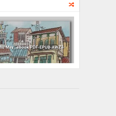
Như Mây...ebook PDF-EPUB-AWZ3-