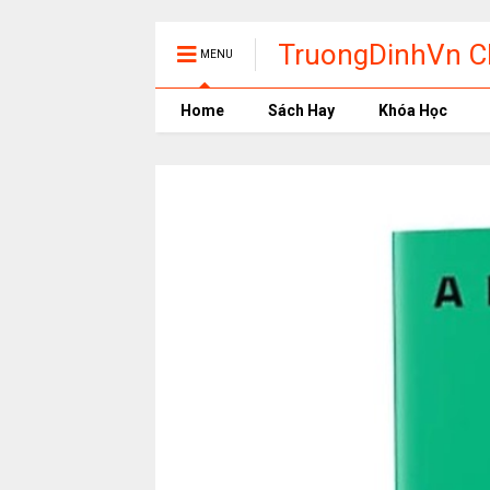
TruongDinhVn Ch
MENU
phần mềm học t
Home
Sách Hay
Khóa Học