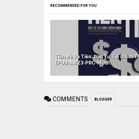
RECOMMENDED FOR YOU
Tiền Đẻ Ra Tiền: Đầu Tư Tài Chính 
EPUB-AWZ3-PRC-MOBI
COMMENTS
BLOGGER