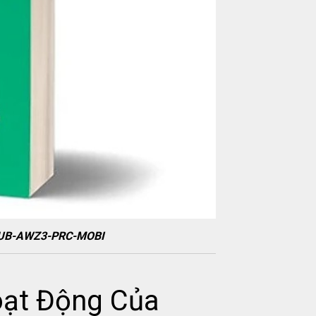
-EPUB-AWZ3-PRC-MOBI
oạt Động Của