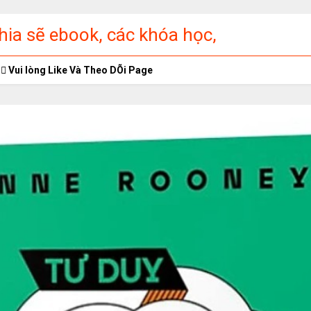
ia sẽ ebook, các khóa học,
ập miễn phí
Vui lòng Like Và Theo DÕi Page