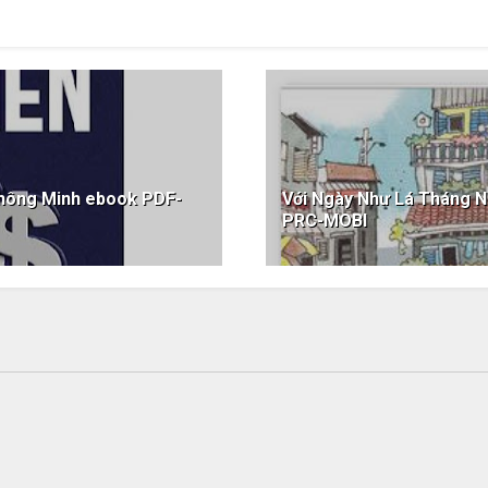
Thông Minh ebook PDF-
Với Ngày Như Lá Tháng 
PRC-MOBI