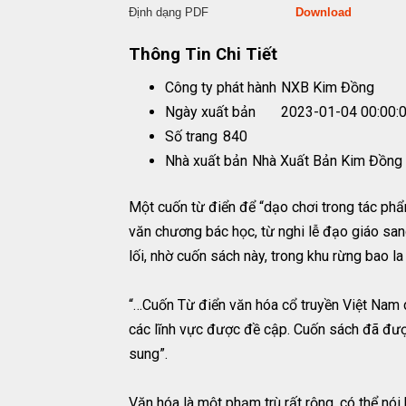
Định dạng PDF
Download
Thông Tin Chi Tiết
Công ty phát hành
NXB Kim Đồng
Ngày xuất bản
2023-01-04 00:00:
Số trang
840
Nhà xuất bản
Nhà Xuất Bản Kim Đồng
Một cuốn từ điển để “dạo chơi trong tác phẩm
văn chương bác học, từ nghi lễ đạo giáo sa
lối, nhờ cuốn sách này, trong khu rừng bao 
“…Cuốn Từ điển văn hóa cổ truyền Việt Nam 
các lĩnh vực được đề cập. Cuốn sách đã được
sung”.
Văn hóa là một phạm trù rất rộng, có thể nói