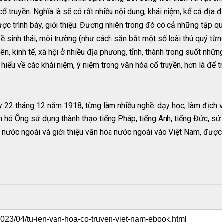
ổ truyền. Nghĩa là sẽ có rất nhiều nội dung, khái niệm, kể cả địa
ược trình bày, giới thiệu. Đương nhiên trong đó có cả những tập qu
 về sinh thái, môi trường (như cách săn bắt một số loài thú quý từ
hiên, kinh tế, xã hội ở nhiều địa phương, tỉnh, thành trong suốt n
iểu về các khái niệm, ý niệm trong văn hóa cổ truyền, hơn là để tr
22 tháng 12 năm 1918, từng làm nhiều nghề: dạy học, làm địch v
 văn hó Ông sử dụng thành thạo tiếng Pháp, tiếng Anh, tiếng Đức, 
a nước ngoài và giới thiệu văn hóa nước ngoài vào Việt Nam, được 