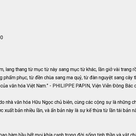
00
, lang thang từ mục từ này sang mục từ khác, lần giở vài trang rồi
ng phẩm phục, từ đền chùa sang ma quỷ, từ đàn nguyệt sang cây
la của văn hóa Việt Nam.” - PHILIPPE PAPIN, Viện Viễn Đông Bác 
do nhà văn hóa Hữu Ngọc chủ biên, cùng các cộng sự là những ch
 xuất bản nhiều lần, và ấn bản này là sự kế thừa từ lần tái bản
 bao hàm hầu hết mọi khía cạnh trong đời sống tinh thần và vật ch