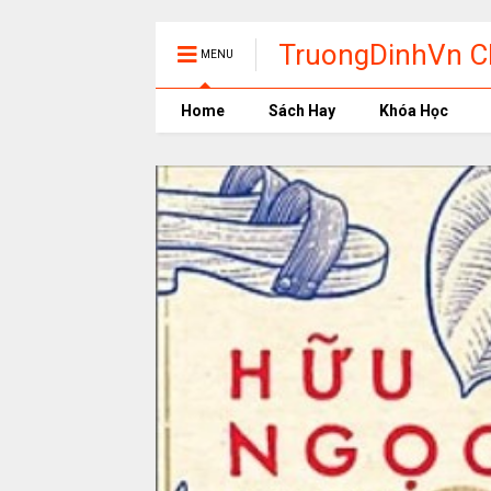
TruongDinhVn Ch
MENU
phần mềm học t
Home
Sách Hay
Khóa Học