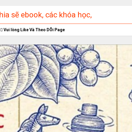
ia sẽ ebook, các khóa học,
ập miễn phí
Vui lòng Like Và Theo DÕi Page