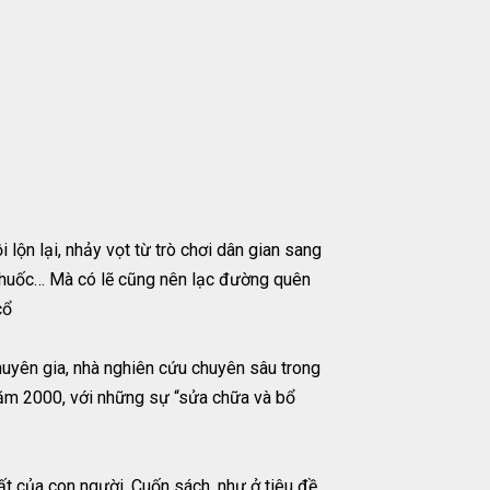
 lộn lại, nhảy vọt từ trò chơi dân gian sang
 thuốc… Mà có lẽ cũng nên lạc đường quên
cổ
uyên gia, nhà nghiên cứu chuyên sâu trong
 năm 2000, với những sự “sửa chữa và bổ
ất của con người. Cuốn sách, như ở tiêu đề