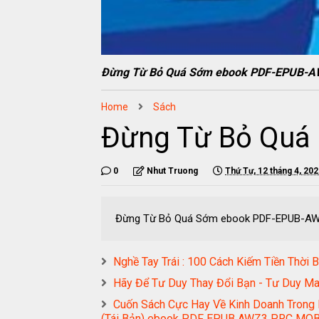
Đừng Từ Bỏ Quá Sớm ebook PDF-EPUB-
Home
Sách
Đừng Từ Bỏ Quá
0
Nhut Truong
Thứ Tư, 12 tháng 4, 20
Đừng Từ Bỏ Quá Sớm ebook PDF-EPUB-A
Nghề Tay Trái : 100 Cách Kiếm Tiền Th
Hãy Để Tư Duy Thay Đổi Bạn - Tư Duy M
Cuốn Sách Cực Hay Về Kinh Doanh Trong 
(Tái Bản) ebook PDF EPUB AWZ3 PRC MOB