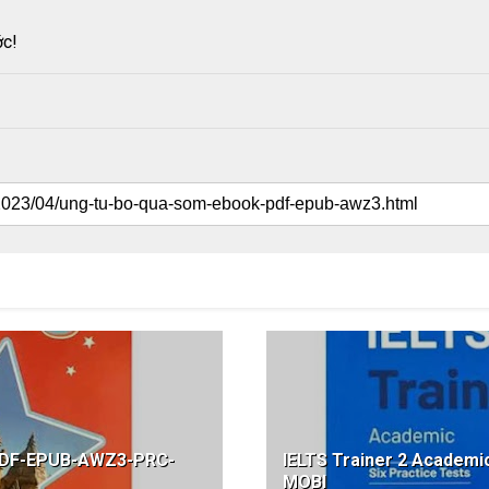
ớc!
PDF-EPUB-AWZ3-PRC-
IELTS Trainer 2 Acade
MOBI