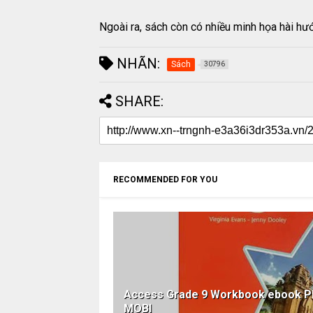
Ngoài ra, sách còn có nhiều minh họa hài hư
NHÃN:
Sách
30796
SHARE:
RECOMMENDED FOR YOU
Access Grade 9 Workbook ebook 
MOBI