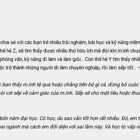
chia sẻ với các bạn trẻ nhiều trải nghiệm, bài học và kỹ năng mề
à thế hệ Z, sẽ tìm thấy được nhiều thứ hữu ích mà đôi khi m.ình chư
hỏng vấn, kỹ năng đi làm và làm giỏi… Còn thế hệ Y tìm thấy nhiều
ệc trở thành những người đi làm chuyên nghiệp, rồi làm sếp tốt… –
c bạn thấy m.ình tệ quá hoặc chẳng tiến bộ gì cả, đừng bỏ cuộ
nói với sếp về cảm giác của m.ình. Sếp sẽ cho một liều hoặc thuố
a bốn năm đại học. Có học, dù sao vẫn tốt hơn rất nhiều. Đó, em t
ai ngành mà cách em đối diện với sai lầm này. Và học từ vấp ngã