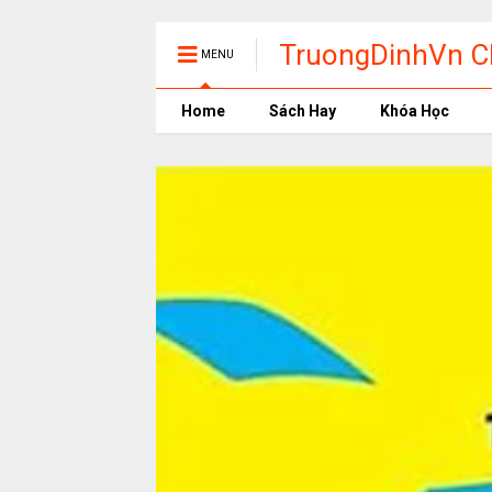
TruongDinhVn Ch
MENU
phần mềm học t
Home
Sách Hay
Khóa Học