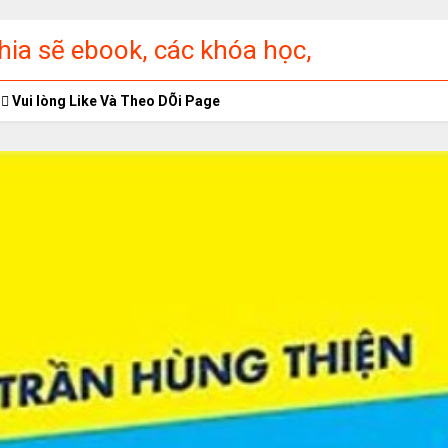
ia sẽ ebook, các khóa học,
ập miễn phí
Vui lòng Like Và Theo DÕi Page