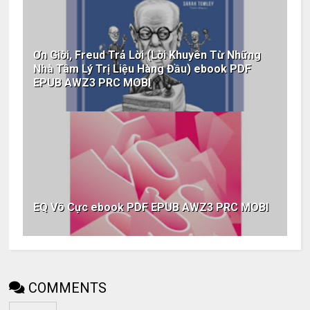
Ơn Giời, Freud Trả Lời (Lời Khuyên Từ Những
Nhà Tâm Lý Trị Liệu Hàng Đầu) ebook PDF
EPUB AWZ3 PRC MOBI
EQ Vô Cực ebook PDF EPUB AWZ3 PRC MOBI
COMMENTS