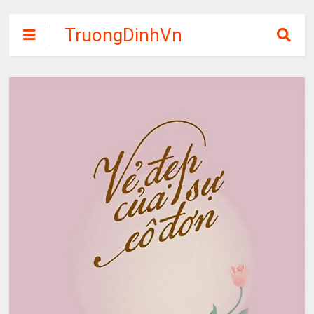
TruongDinhVn
Chia sẽ ebook,
các khóa học,
phần mềm học
tập miễn phí