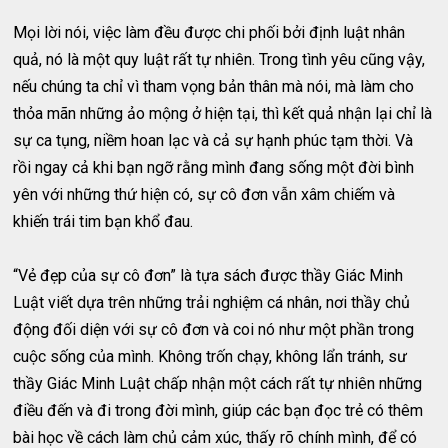
Mọi lời nói, việc làm đều được chi phối bởi định luật nhân
quả, nó là một quy luật rất tự nhiên. Trong tình yêu cũng vậy,
nếu chúng ta chỉ vì tham vọng bản thân mà nói, mà làm cho
thỏa mãn những ảo mộng ở hiện tại, thì kết quả nhận lại chỉ là
sự ca tụng, niềm hoan lạc và cả sự hạnh phúc tạm thời. Và
rồi ngay cả khi bạn ngỡ rằng mình đang sống một đời bình
yên với những thứ hiện có, sự cô đơn vẫn xâm chiếm và
khiến trái tim bạn khổ đau.
“Vẻ đẹp của sự cô đơn” là tựa sách được thầy Giác Minh
Luật viết dựa trên những trải nghiệm cá nhân, nơi thầy chủ
động đối diện với sự cô đơn và coi nó như một phần trong
cuộc sống của mình. Không trốn chạy, không lẩn tránh, sư
thầy Giác Minh Luật chấp nhận một cách rất tự nhiên những
điều đến và đi trong đời mình, giúp các bạn đọc trẻ có thêm
bài học về cách làm chủ cảm xúc, thấy rõ chính mình, để có