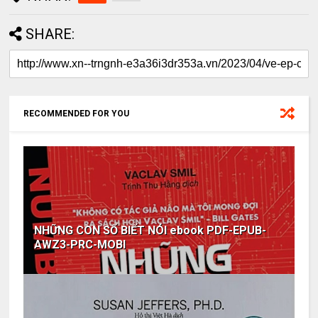
SHARE:
RECOMMENDED FOR YOU
NHỮNG CON SỐ BIẾT NÓI ebook PDF-EPUB-
AWZ3-PRC-MOBI