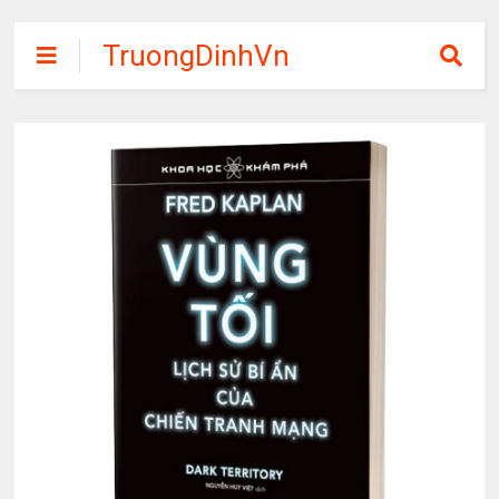
TruongDinhVn
Chia sẽ ebook,
các khóa học,
phần mềm học
tập miễn phí