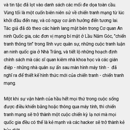
và tin tặc đã lọt vào danh sách các mối đe dọa toàn cầu.
Vùng tối là một cuốn biên niên sử về chiến tranh mạng từ lúc
khởi đầu đến nay, và có nguy cơ ảnh hưởng đến tương lai.
Tác giả đã dò theo các hành lang mật bên trong Cơ quan An
ninh Quốc gia, các đơn vị mạng bí mật ở Lầu Năm Góc, "chiến
tranh thông tin" trong lĩnh vực quân sự, những cuộc tranh luận
an ninh quốc gia ở Nhà Trắng, và tiết lộ những hoạch định
chính sách mà các sĩ quan kiêm nhà khoa học và các gián
điệp - những nhà quân sự ẩn sau màn hình máy tính - đã
nghĩ ra để thiết kế hình thức mới của chiến tranh - chiến tranh
mạng.
Một khi sự vận hành của hầu hết mọi thứ trong cuộc sống
được điều khiển bằng hoặc thông qua máy tính, thì chiến
tranh mạng sẽ trở thành một cuộc chiến kỳ lạ nơi mà mọi
quốc gia đều có thể là kẻ mạnh và các hacker sẽ trở thành kẻ