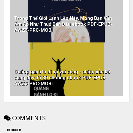
Trong Thế Giới Lạnh Lẽo Này, Mong Bạn Vẫn
Ấm Áp Như Thuở Ban Đầu ebook PDF-EPUB-
AWZ3-PRC-MOBI
Quẳng gánh lo đi và vui sống - phiên bản bổ
sung đầy đủ 30 chương ebook PDF-EPUB-
AWZ3-PRC-MOBI
COMMENTS
BLOGGER