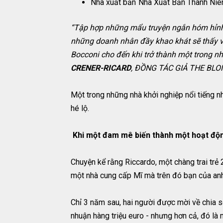
Nhà xuất bản
Nhà Xuất Bản Thanh Niê
“Tập hợp những mẩu truyện ngắn hóm hỉnh 
những doanh nhân đầy khao khát sẽ thấy vô
Bocconi cho đến khi trở thành một trong n
CRENER-RICARD
, ĐỒNG TÁC GIẢ THE BL
Một trong những nhà khởi nghiệp nổi tiếng n
hé lộ.
Khi một đam mê biến thành một hoạt độ
Chuyện kể rằng Riccardo, một chàng trai trẻ
một nhà cung cấp Mĩ mà trên đó bạn của anh
Chỉ 3 năm sau, hai người được mời về chia sẻ
nhuận hàng triệu euro - nhưng hơn cả, đó là 