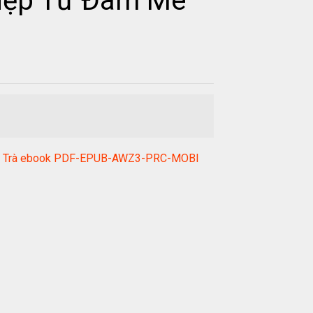
hiệp Từ Đam Mê
 Minh Trà ebook PDF-EPUB-AWZ3-PRC-MOBI