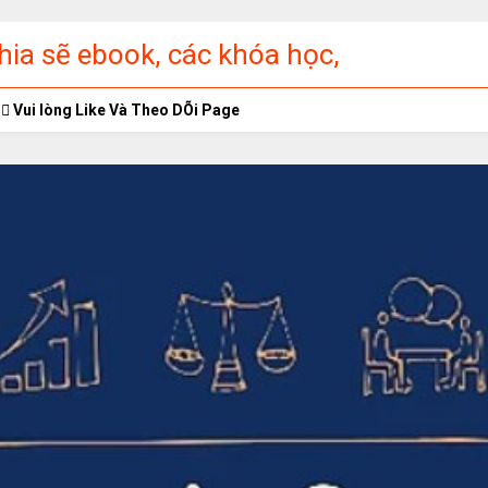
ia sẽ ebook, các khóa học,
ập miễn phí
Vui lòng Like Và Theo DÕi Page