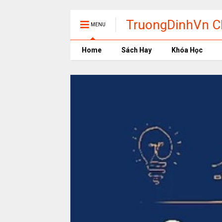
TruongDinhVn Ch
MENU
phần mềm học t
Home
Sách Hay
Khóa Học