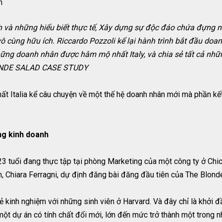
n
và những hiểu biết thực tế, Xây dựng sự độc đáo chứa đựng n
 cùng hữu ích. Riccardo Pozzoli kể lại hành trình bắt đầu doan
hững doanh nhân được hâm mộ nhất Italy, và chia sẻ tất cả nhữn
ONDE SALAD CASE STUDY
hất Italia kể câu chuyện về một thế hệ doanh nhân mới mà phần k
ng kinh doanh
 23 tuổi đang thực tập tại phòng Marketing của một công ty ở Chi
, Chiara Ferragni, dự định đăng bài đăng đầu tiên của The Blond
 kinh nghiệm với những sinh viên ở Harvard. Và đây chỉ là khởi đ
một dự án có tính chất đổi mới, lớn đến mức trở thành một trong nh