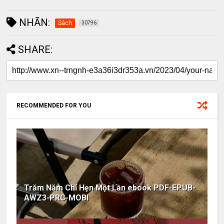
NHÃN:
Sách
30796
SHARE:
RECOMMENDED FOR YOU
Trăm Năm Chỉ Hẹn Một Lần ebook PDF-EPUB-
AWZ3-PRC-MOBI