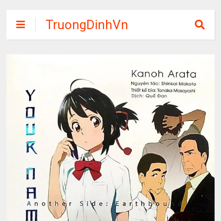
TruongDinhVn
Chia sẽ ebook,
các khóa học,
phần mềm học
tập miễn phí