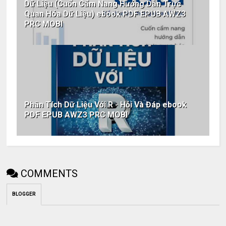
Dữ Liệu (Cuốn Cẩm Nang Hướng Dẫn Trực
Quan Hóa Dữ Liệu) ebook PDF EPUB AWZ3
PRC MOBI
Phân Tích Dữ Liệu Với R - Hỏi Và Đáp ebook
PDF EPUB AWZ3 PRC MOBI
COMMENTS
BLOGGER