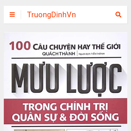
TruongDinhVn
Chia sẽ ebook,
các khóa học,
phần mềm học
tập miễn phí