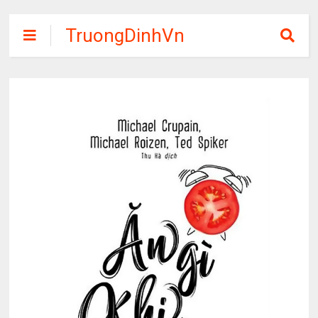
TruongDinhVn
Chia sẽ ebook,
các khóa học,
phần mềm học
tập miễn phí