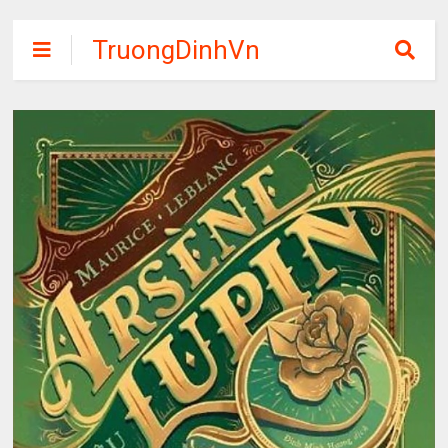
TruongDinhVn
Chia sẽ ebook,
các khóa học,
phần mềm học
tập miễn phí