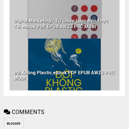
Digital Marketing - Từ Chiến Lược Đến Thực
Thi ebook PDF EPUB AWZ3 PRC MOBI
Đời Không Plastic ebook PDF EPUB AWZ3 PRC
MOBI
COMMENTS
BLOGGER