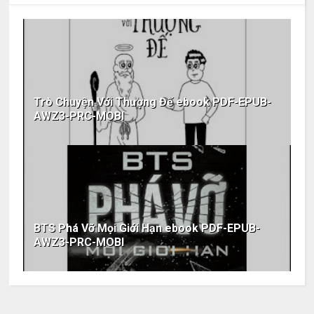
Trò Chuyện Với Thượng Đế ebook PDF-EPUB-
AWZ3-PRC-MOBI
BTS Phá Vỡ Mọi Giới Hạn ebook PDF-EPUB-
AWZ3-PRC-MOBI