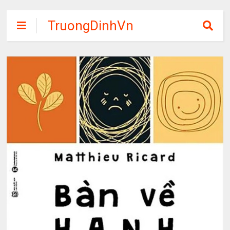
TruongDinhVn
Chia sẽ ebook,
các khóa học,
phần mềm học
tập miễn phí