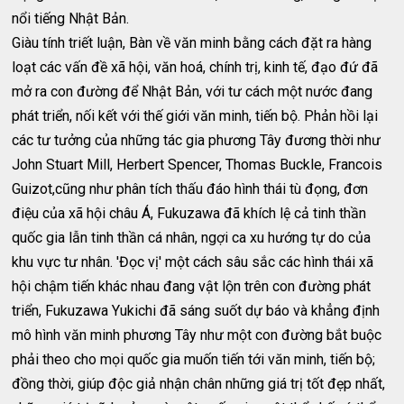
nổi tiếng Nhật Bản.
Giàu tính triết luận, Bàn về văn minh bằng cách đặt ra hàng
loạt các vấn đề xã hội, văn hoá, chính trị, kinh tế, đạo đứ đã
mở ra con đường để Nhật Bản, với tư cách một nước đang
phát triển, nối kết với thế giới văn minh, tiến bộ. Phản hồi lại
các tư tưởng của những tác gia phương Tây đương thời như
John Stuart Mill, Herbert Spencer, Thomas Buckle, Francois
Guizot,cũng như phân tích thấu đáo hình thái tù đọng, đơn
điệu của xã hội châu Á, Fukuzawa đã khích lệ cả tinh thần
quốc gia lẫn tinh thần cá nhân, ngợi ca xu hướng tự do của
khu vực tư nhân. 'Đọc vị' một cách sâu sắc các hình thái xã
hội chậm tiến khác nhau đang vật lộn trên con đường phát
triển, Fukuzawa Yukichi đã sáng suốt dự báo và khẳng định
mô hình văn minh phương Tây như một con đường bắt buộc
phải theo cho mọi quốc gia muốn tiến tới văn minh, tiến bộ;
đồng thời, giúp độc giả nhận chân những giá trị tốt đẹp nhất,