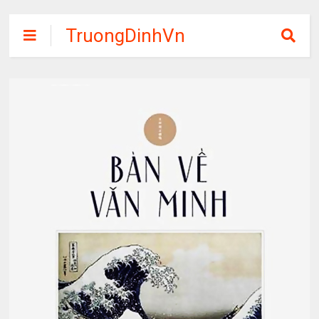
TruongDinhVn
Chia sẽ ebook,
các khóa học,
phần mềm học
tập miễn phí