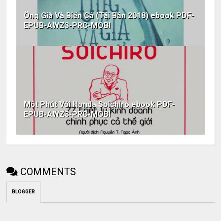
Ông Già Và Biển Cả (Tái Bản 2018) ebook PDF-
EPUB-AWZ3-PRC-MOBI
Một Phút Với Honda Soichiro ebook PDF-
EPUB-AWZ3-PRC-MOBI
COMMENTS
BLOGGER