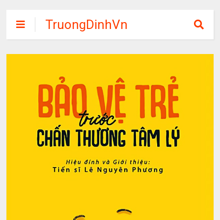
TruongDinhVn
Chia sẽ ebook,
các khóa học,
phần mềm học
tập miễn phí