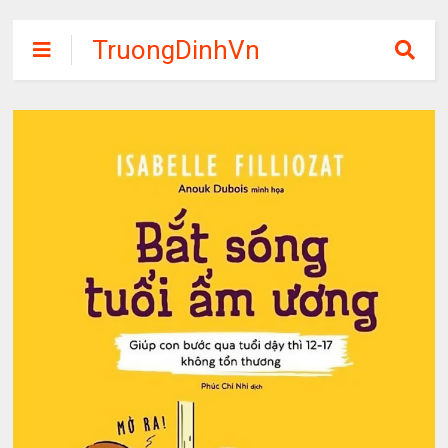
TruongDinhVn
Chia sẽ ebook,
các khóa học,
phần mềm học
tập miễn phí