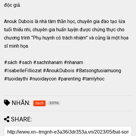
độc giả.
Anouk Dubois là nhà tâm thần học, chuyên gia đào tạo lứa
tuổi thiếu nhi, chuyên gia huấn luyện được chứng thực cho
chương trình “Phụ huynh có trách nhiệm” và cũng là một họa
sĩ minh họa.
#sách #sach #sachnhanam #nhanam
#IsabelleFilliozat #AnoukDubois #Batsongtuoiamuong
#tuoidaythi #nuoidaycon #parenting #tamlyhoc
NHÃN:
Sách
30796
SHARE: