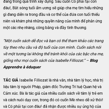
đang trong quá trình xây dựng. Sau cuốn Có phải tại con
đâu!, Bắt sóng tuổi ẩm ương sẽ giúp cha mẹ tìm hiểu những
gì đang diễn ra trong đầu và cơ thể của đứa con tuổi thiếu
niên và khám phá những quyền năng của mình để phản ứng
một các nhẹ nhàng, công bằng và đầy tình thương.
“Một cuốn sách dễ đọc và bạn có thể tham khảo các trang
tùy theo nhu cầu và độ tuổi của con mình. Cuốn sách nói
về một tương lai không thể tránh khỏi của các bậc cha mẹ,
giống như mọi cuốn sách của Isabelle Filliozat.” –
Blog
Apprendre à éduquer
TÁC GIẢ
Isabelle Filliozat là nhà văn, nhà tâm lý học, nhà trị
liệu tâm lý người Pháp, giám đốc Trường Trí tuệ Quan hệ và
Cảm xúc. Bà là tác giả của nhiều cuốn sách về tâm lý trẻ em
và cách nuôi dạy con, trong đó có cuốn Mè nheo dễ xử thôi!
và Có phải tại con đâu! đã nhận được nhiều sự ủng hộ của