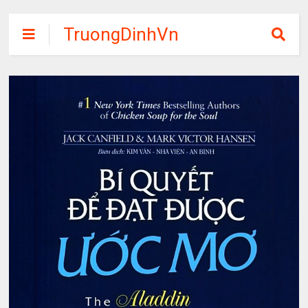
TruongDinhVn
Chia sẽ ebook,
các khóa học,
phần mềm học
tập miễn phí