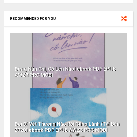
RECOMMENDED FOR YOU
Đừng Nản Chí, Cố Lên Nào! ebook PDF EPUB
AWZ3 PRC MOBI
Đợi Đi Vết Thương Nào Rồi Cũng Lành (Tái Bản
2020) ebook PDF EPUB AWZ3 PRC MOBI