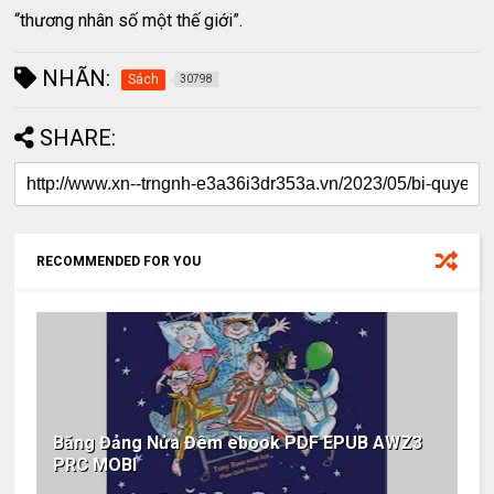
“thương nhân số một thế giới”.
NHÃN:
Sách
30798
SHARE:
RECOMMENDED FOR YOU
Băng Đảng Nửa Đêm ebook PDF EPUB AWZ3
PRC MOBI