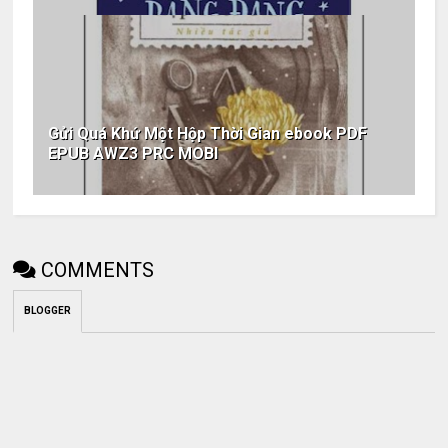
Gửi Quá Khứ Một Hộp Thời Gian ebook PDF
EPUB AWZ3 PRC MOBI
COMMENTS
BLOGGER