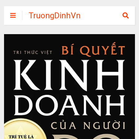
TruongDinhVn
Chia sẽ ebook,
các khóa học,
phần mềm học
tập miễn phí