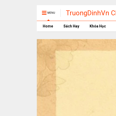
TruongDinhVn Ch
MENU
phần mềm học t
Home
Sách Hay
Khóa Học