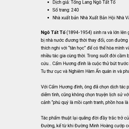
Dịch giả: Tống Lang Ngô Tất Tố
Số trang: 240
Nhà xuất bản
Nhà Xuất Bản Hội Nhà V
Ngô Tất Tố
(1894-1954) sinh ra và lớn lên g
bị nhà nước đương thời thay đổi, con đường 
thích nghi với “tân học” để có thể hòa mình v
nhiều tác gia cùng thời. Trong suốt đời cầm
cứu… Cẩm Hương đình là cuộc thử bút trước
Tu thư cục và Nghiêm Hàm Ấn quán in và phá
Với Cẩm Hương đình, ông đã chọn dịch tác ph
diễm tình, cũng không chọn truyện lịch sử v
cảnh “phú quý là mồi cạnh tranh, phồn hoa là
Tác phẩm thuật lại quãng đời đầy trắc trở c
Đường, kể từ khi Đường Minh Hoàng cướp co