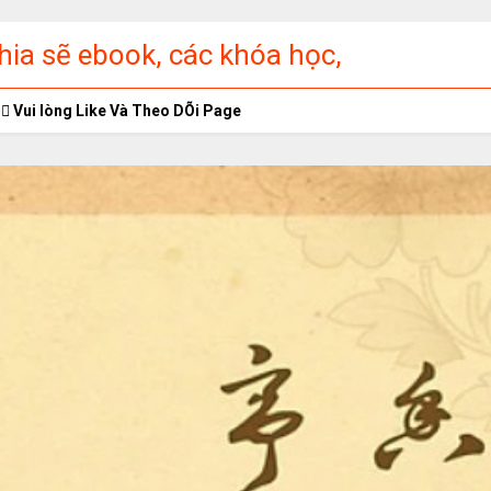
ia sẽ ebook, các khóa học,
ập miễn phí
Vui lòng Like Và Theo DÕi Page