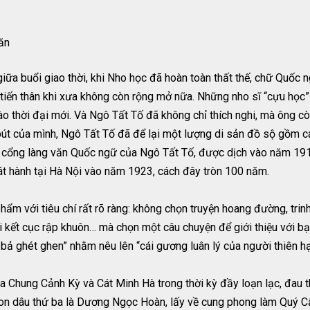
ăn
iữa buổi giao thời, khi Nho học đã hoàn toàn thất thế, chữ Quốc ng
tiến thân khi xưa không còn rộng mở nữa. Những nho sĩ “cựu học” 
ào thời đại mới. Và Ngô Tất Tố đã không chỉ thích nghi, mà ông còn
 bút của mình, Ngô Tất Tố đã để lại một lượng di sản đồ sộ gồm c
 cổng làng văn Quốc ngữ của Ngô Tất Tố, được dịch vào năm 191
t hành tại Hà Nội vào năm 1923, cách đây tròn 100 năm.
ẩm với tiêu chí rất rõ ràng: không chọn truyện hoang đường, tri
ới kết cục rập khuôn… mà chọn một câu chuyện để giới thiệu với 
 bả ghét ghen” nhằm nêu lên “cái gương luân lý của người thiên hạ
ủa Chung Cảnh Kỳ và Cát Minh Hà trong thời kỳ đầy loạn lạc, đau
n dâu thứ ba là Dương Ngọc Hoàn, lấy về cung phong làm Quý C