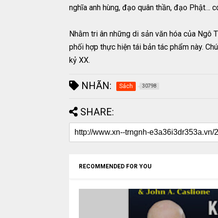
nghĩa anh hùng, đạo quân thần, đạo Phật… có g
Nhằm tri ân những di sản văn hóa của Ngô Tấ
phối hợp thực hiện tái bản tác phẩm này. Ch
kỷ XX.
NHÃN:
Sách
30798
SHARE:
RECOMMENDED FOR YOU