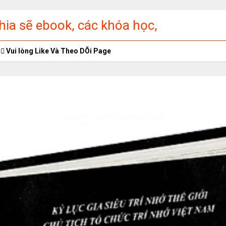
ia sẽ ebook, các khóa học,
ập miễn phí
Vui lòng Like Và Theo DÕi Page