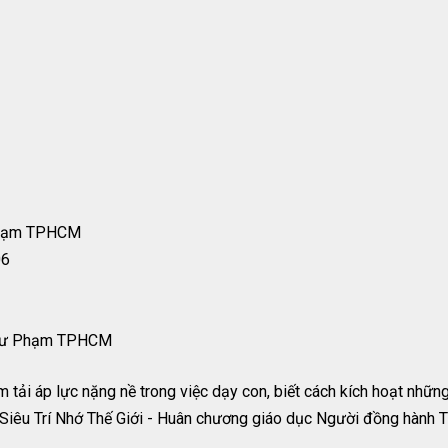
Phạm TPHCM
06
 Sư Phạm TPHCM
ải áp lực nặng nề trong việc dạy con, biết cách kích hoạt những t
u Trí Nhớ Thế Giới - Huân chương giáo dục Người đồng hành Th