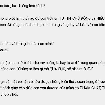
ó bảo, lười biếng học hành?
hông biết làm thế nào để con trở nên TỰ TIN, CHỦ ĐỘNG và HIẾU
 con. Ai cũng muốn bao bọc con trong vòng tay và bảo vệ con bằn
h thần và tương lai của con mình?
 phúc?
g hoặc saoc từ chính cha mẹ chúng ta hay từ ai đó xung quanh. C
cùng con. “Chúng ta làm gì mà QUÁ CỰC, sẽ sinh ra BỰC!”
bạn có một cơ hội sở hữu được những kiến thức quan trọng để cuộc
iết cách giúp cho đứa con yêu thương của mình có PHẨM CHẤT, TR
 cho xã hội.