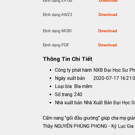
Định dạng EPUB
Download
Định dạng AWZ3
Download
Định dạng MOBI
Download
Định dạng PDF
Download
Thông Tin Chi Tiết
Công ty phát hành
NXB Đại Học Sư 
Ngày xuất bản
2020-07-17 16:21:
Loại bìa
Bìa mềm
Số trang
240
Nhà xuất bản
Nhà Xuất Bản Đại Học
Cẩm nang "gối đầu giường" giúp cha mẹ giảm t
Thầy NGUYỄN PHÙNG PHONG - Kỷ Lục Gia Siê