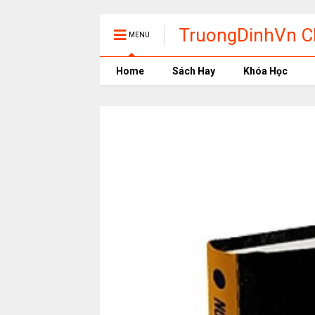
TruongDinhVn Ch
MENU
phần mềm học t
Home
Sách Hay
Khóa Học