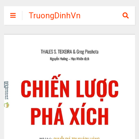
TruongDinhVn
Chia sẽ ebook,
các khóa học,
phần mềm học
tập miễn phí