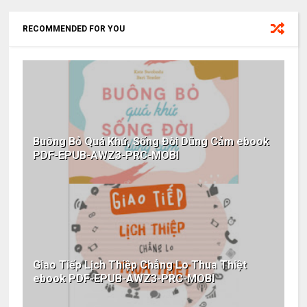
RECOMMENDED FOR YOU
Buông Bỏ Quá Khứ, Sống Đời Dũng Cảm ebook
PDF-EPUB-AWZ3-PRC-MOBI
Giao Tiếp Lịch Thiệp Chẳng Lo Thua Thiệt
ebook PDF-EPUB-AWZ3-PRC-MOBI