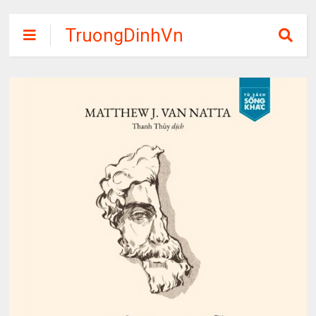
TruongDinhVn
Chia sẽ ebook,
các khóa học,
phần mềm học
tập miễn phí