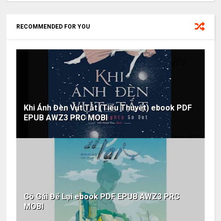
RECOMMENDED FOR YOU
Khi Ánh Đèn Vụt Tắt (Tiểu Thuyết) ebook PDF
EPUB AWZ3 PRC MOBI
Cô Gái Để Lại ebook PDF EPUB AWZ3 PRC
MOBI