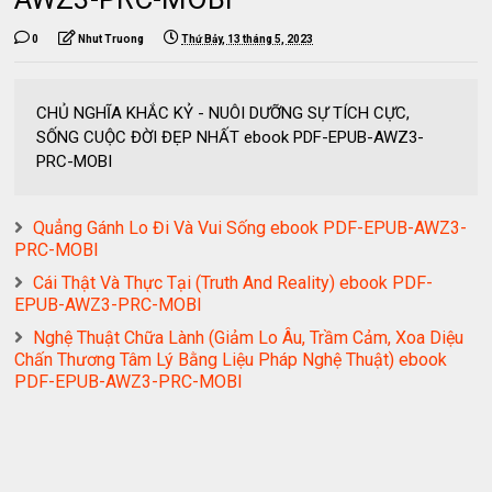
0
Nhut Truong
Thứ Bảy, 13 tháng 5, 2023
CHỦ NGHĨA KHẮC KỶ - NUÔI DƯỠNG SỰ TÍCH CỰC,
SỐNG CUỘC ĐỜI ĐẸP NHẤT ebook PDF-EPUB-AWZ3-
PRC-MOBI
Quẳng Gánh Lo Đi Và Vui Sống ebook PDF-EPUB-AWZ3-
PRC-MOBI
Cái Thật Và Thực Tại (Truth And Reality) ebook PDF-
EPUB-AWZ3-PRC-MOBI
Nghệ Thuật Chữa Lành (Giảm Lo Âu, Trầm Cảm, Xoa Diệu
Chấn Thương Tâm Lý Bằng Liệu Pháp Nghệ Thuật) ebook
PDF-EPUB-AWZ3-PRC-MOBI