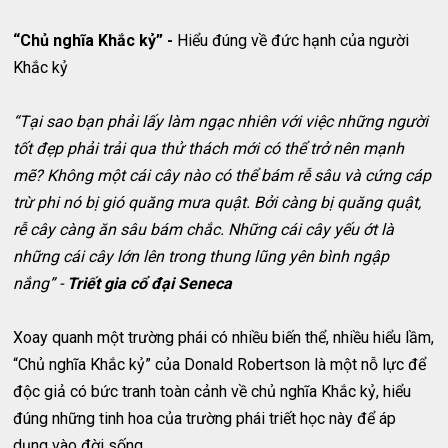
“Chủ nghĩa Khắc kỷ” -
Hiểu đúng về đức hạnh của người
Khắc kỷ
“Tại sao bạn phải lấy làm ngạc nhiên với việc những người
tốt đẹp phải trải qua thử thách mới có thể trở nên mạnh
mẽ? Không một cái cây nào có thể bám rễ sâu và cứng cáp
trừ phi nó bị gió quăng mưa quật. Bởi càng bị quăng quật,
rễ cây càng ăn sâu bám chắc. Những cái cây yếu ớt là
những cái cây lớn lên trong thung lũng yên bình ngập
nắng” -
Triết gia cổ đại Seneca
Xoay quanh một trường phái có nhiều biến thể, nhiều hiểu lầm,
“Chủ nghĩa Khắc kỷ” của Donald Robertson là một nỗ lực để
độc giả có bức tranh toàn cảnh về chủ nghĩa Khắc kỷ, hiểu
đúng những tinh hoa của trường phái triết học này để áp
dụng vào đời sống.