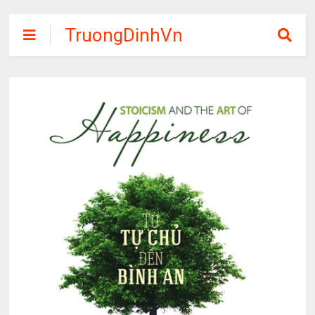
TruongDinhVn
Chia sẽ ebook,
các khóa học,
phần mềm học
tập miễn phí