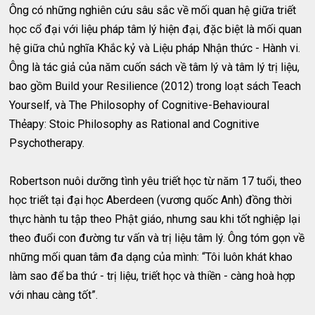
Ông có những nghiên cứu sâu sắc về mối quan hệ giữa triết
học cổ đại với liệu pháp tâm lý hiện đại, đặc biệt là mối quan
hệ giữa chủ nghĩa Khắc kỷ và Liệu pháp Nhận thức - Hành vi.
Ông là tác giả của năm cuốn sách về tâm lý và tâm lý trị liệu,
bao gồm Build your Resilience (2012) trong loạt sách Teach
Yourself, và The Philosophy of Cognitive-Behavioural
Thẻapy: Stoic Philosophy as Rational and Cognitive
Psychotherapy.
Robertson nuôi dưỡng tình yêu triết học từ năm 17 tuổi, theo
học triết tại đại học Aberdeen (vương quốc Anh) đồng thời
thực hành tu tập theo Phật giáo, nhưng sau khi tốt nghiệp lại
theo đuổi con đường tư vấn và trị liệu tâm lý. Ông tóm gọn về
những mối quan tâm đa dạng của mình: “Tôi luôn khát khao
làm sao để ba thứ - trị liệu, triết học và thiền - càng hoà hợp
với nhau càng tốt”.