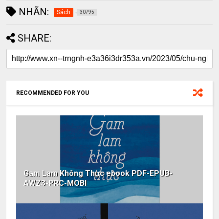
NHÃN:
Sách
30795
SHARE:
RECOMMENDED FOR YOU
Gam Lam Không Thực ebook PDF-EPUB-
AWZ3-PRC-MOBI