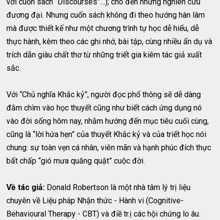
với cuốn sách “Discourses”…); cho đến những nghiên cứu
đương đại. Nhưng cuốn sách không đi theo hướng hàn lâm
mà được thiết kế như một chương trình tự học dễ hiểu, dễ
thực hành, kèm theo các ghi nhớ, bài tập, cùng nhiều ẩn dụ và
trích dẫn giàu chất thơ từ những triết gia kiêm tác giả xuất
sắc.
Với “Chủ nghĩa Khắc kỷ”, người đọc phổ thông sẽ dễ dàng
đắm chìm vào học thuyết cũng như biết cách ứng dụng nó
vào đời sống hôm nay, nhằm hướng đến mục tiêu cuối cùng,
cũng là “lời hứa hẹn” của thuyết Khắc kỷ và của triết học nói
chung: sự toàn vẹn cá nhân, viên mãn và hạnh phúc đích thực
bất chấp “gió mưa quăng quật” cuộc đời.
Về tác giả:
Donald Robertson là một nhà tâm lý trị liệu
chuyên về Liệu pháp Nhận thức - Hành vi (Cognitive-
Behavioural Therapy - CBT) và điề tr.ị các hội chứng lo âu.