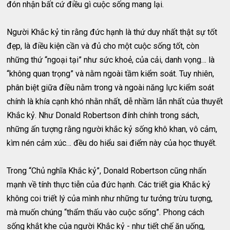
đón nhận bất cứ điều gì cuộc sống mang lại.
Người Khắc kỷ tin rằng đức hạnh là thứ duy nhất thật sự tốt
đẹp, là điều kiện cần và đủ cho một cuộc sống tốt, còn
những thứ “ngoại tại” như sức khoẻ, của cải, danh vọng… là
“không quan trọng” và nằm ngoài tầm kiểm soát. Tuy nhiên,
phân biệt giữa điều nằm trong và ngoài năng lực kiểm soát
chính là khía cạnh khó nhằn nhất, dễ nhầm lẫn nhất của thuyết
Khắc kỷ. Như Donald Robertson đính chính trong sách,
những ấn tượng rằng người khắc kỷ sống khô khan, vô cảm,
kìm nén cảm xúc… đều do hiểu sai điểm này của học thuyết.
Trong “Chủ nghĩa Khắc kỷ”, Donald Robertson cũng nhấn
mạnh về tính thực tiễn của đức hạnh. Các triết gia Khắc kỷ
không coi triết lý của mình như những tư tưởng trừu tượng,
mà muốn chúng “thẩm thấu vào cuộc sống”. Phong cách
sống khắt khe của người Khắc kỷ - như tiết chế ăn uống,