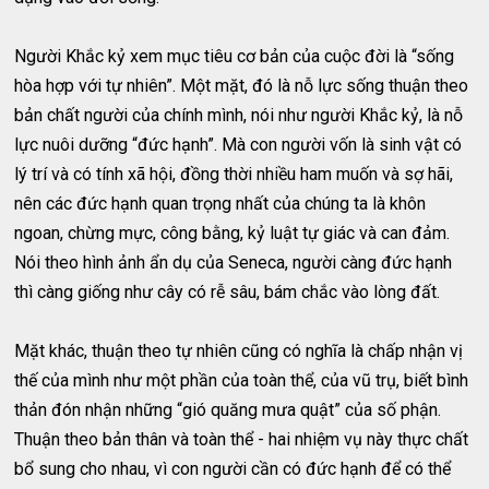
Người Khắc kỷ xem mục tiêu cơ bản của cuộc đời là “sống
hòa hợp với tự nhiên”. Một mặt, đó là nỗ lực sống thuận theo
bản chất người của chính mình, nói như người Khắc kỷ, là nỗ
lực nuôi dưỡng “đức hạnh”. Mà con người vốn là sinh vật có
lý trí và có tính xã hội, đồng thời nhiều ham muốn và sợ hãi,
nên các đức hạnh quan trọng nhất của chúng ta là khôn
ngoan, chừng mực, công bằng, kỷ luật tự giác và can đảm.
Nói theo hình ảnh ẩn dụ của Seneca, người càng đức hạnh
thì càng giống như cây có rễ sâu, bám chắc vào lòng đất.
Mặt khác, thuận theo tự nhiên cũng có nghĩa là chấp nhận vị
thế của mình như một phần của toàn thể, của vũ trụ, biết bình
thản đón nhận những “gió quăng mưa quật” của số phận.
Thuận theo bản thân và toàn thể - hai nhiệm vụ này thực chất
bổ sung cho nhau, vì con người cần có đức hạnh để có thể