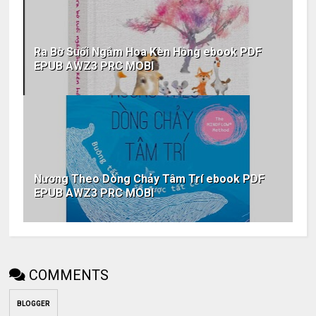
Ra Bờ Suối Ngắm Hoa Kèn Hồng ebook PDF
EPUB AWZ3 PRC MOBI
Nương Theo Dòng Chảy Tâm Trí ebook PDF
EPUB AWZ3 PRC MOBI
COMMENTS
BLOGGER