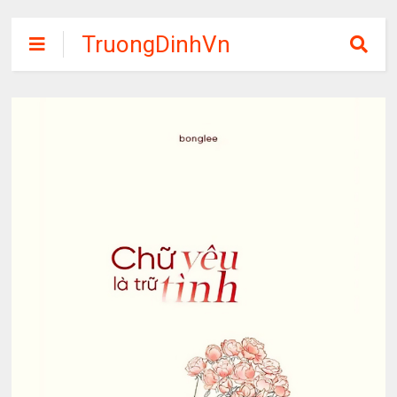
TruongDinhVn
Chia sẽ ebook,
các khóa học,
phần mềm học
tập miễn phí