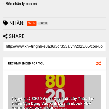
- Bốn chân lý cao cả
NHÃN:
Sách
30798
SHARE:
RECOMMENDED FOR YOU
Nguyên Lý 80/20 Và 92 Quy Luật Lũy Thừa Tự
Nhiên Vận Dụng Vào Kinh Doanh ebook PDF
EPUB AWZ3 PRC MOBI