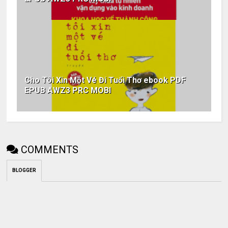
Cho Tôi Xin Một Vé Đi Tuổi Thơ ebook PDF
EPUB AWZ3 PRC MOBI
COMMENTS
BLOGGER