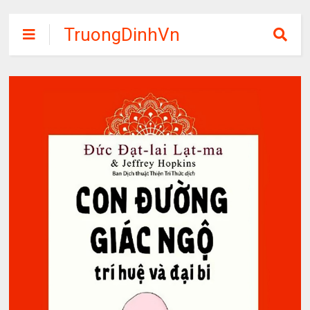
TruongDinhVn
Chia sẽ ebook,
các khóa học,
phần mềm học
tập miễn phí