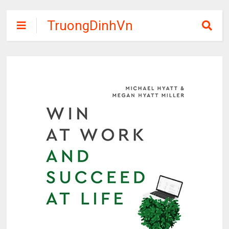
TruongDinhVn
Chia sẽ ebook,
các khóa học,
phần mềm học
tập miễn phí