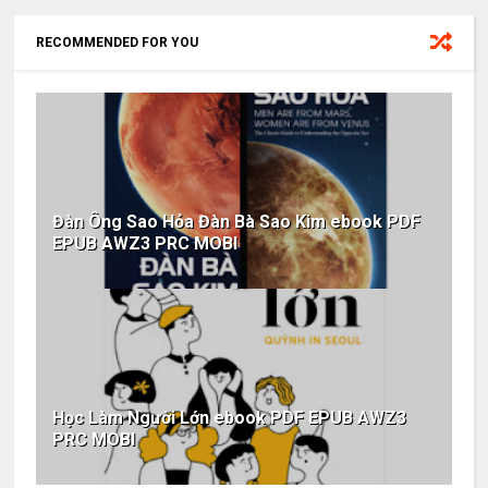
RECOMMENDED FOR YOU
Đàn Ông Sao Hỏa Đàn Bà Sao Kim ebook PDF
EPUB AWZ3 PRC MOBI
Học Làm Người Lớn ebook PDF EPUB AWZ3
PRC MOBI