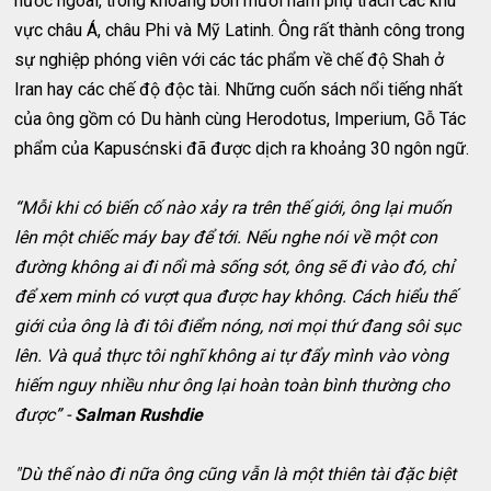
nước ngoài, trong khoảng bốn mươi năm phụ trách các khu
vực châu Á, châu Phi và Mỹ Latinh. Ông rất thành công trong
sự nghiệp phóng viên với các tác phẩm về chế độ Shah ở
Iran hay các chế độ độc tài. Những cuốn sách nổi tiếng nhất
của ông gồm có Du hành cùng Herodotus, Imperium, Gỗ Tác
phẩm của Kapusćnski đã được dịch ra khoảng 30 ngôn ngữ.
“Mỗi khi có biến cố nào xảy ra trên thế giới, ông lại muốn
lên một chiếc máy bay để tới. Nếu nghe nói về một con
đường không ai đi nổi mà sống sót, ông sẽ đi vào đó, chỉ
để xem minh có vượt qua được hay không. Cách hiểu thế
giới của ông là đi tôi điểm nóng, nơi mọi thứ đang sôi sục
lên. Và quả thực tôi nghĩ không ai tự đẩy mình vào vòng
hiếm nguy nhiều như ông lại hoàn toàn bình thường cho
được” -
Salman Rushdie
"Dù thế nào đi nữa ông cũng vẫn là một thiên tài đặc biệt