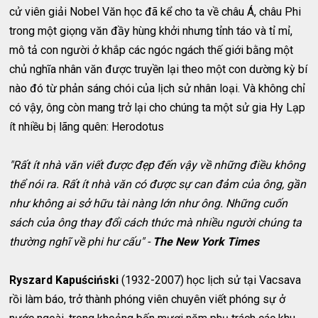
cử viên giải Nobel Văn học đã kể cho ta về châu Á, châu Phi
trong một giọng văn đầy hùng khởi nhưng tỉnh táo và tỉ mỉ,
mô tả con người ở khắp các ngóc ngách thế giới bằng một
chủ nghĩa nhân văn được truyền lại theo một con dường kỳ bí
nào đó từ phản sáng chói của lịch sử nhân loại. Và không chỉ
có vậy, ông còn mang trở lại cho chúng ta một sử gia Hy Lạp
ít nhiều bị lãng quên: Herodotus
"Rất ít nhà văn viết được đẹp đến vậy về những điều không
thể nói ra. Rất ít nhà văn có được sự can đảm của ông, gần
như không ai sở hữu tài nàng lớn như ông. Những cuốn
sách của ông thay đổi cách thức mà nhiều người chúng ta
thường nghĩ về phi hư cấu" -
The New York Times
Ryszard Kapuściński
(1932-2007) học lịch sử tại Vacsava
rồi làm báo, trở thành phóng viên chuyên viết phóng sự ở