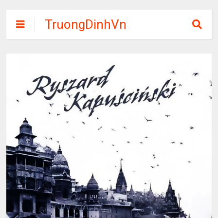
TruongDinhVn
Chia sẽ ebook,
các khóa học,
phần mềm học
tập miễn phí