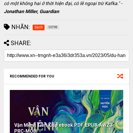
có một không hai ở thời hiện đại, có lẽ ngoại trừ Kafka." -
Jonathan Miller, Guardian
NHÃN:
Sách
30798
SHARE:
RECOMMENDED FOR YOU
Vận Mệnh Tiền Kiếp ebook PDF-EPUB-AWZ3-
PRC-MOBI