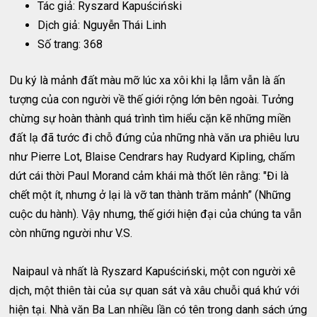
Tác giả: Ryszard Kapuściński
Dịch giả: Nguyễn Thái Linh
Số trang: 368
Du ký là mảnh đất màu mỡ lúc xa xôi khi lạ lẫm vẫn là ấn
tượng của con người về thế giới rộng lớn bên ngoài. Tưởng
chừng sự hoàn thành quá trình tìm hiểu cặn kẽ những miền
đất lạ đã tước đi chỗ đứng của những nhà văn ưa phiêu lưu
như Pierre Lot, Blaise Cendrars hay Rudyard Kipling, chấm
dứt cái thời Paul Morand cảm khái mà thốt lên rằng: "Đi là
chết một ít, nhưng ở lại là vỡ tan thành trăm mảnh” (Những
cuộc du hành). Vậy nhưng, thế giới hiện đại của chúng ta vẫn
còn những người như V.S.
Naipaul và nhất là Ryszard Kapuściński, một con người xê
dịch, một thiên tài của sự quan sát và xâu chuỗi quá khứ với
hiện tại. Nhà văn Ba Lan nhiều lần có tên trong danh sách ứng