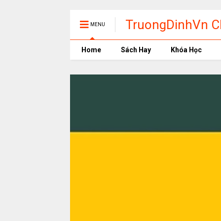
TruongDinhVn Ch
MENU
phần mềm học t
Home
Sách Hay
Khóa Học