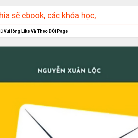
ia sẽ ebook, các khóa học,
ập miễn phí
Vui lòng Like Và Theo DÕi Page