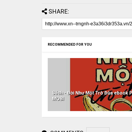
SHARE:
RECOMMENDED FOR YOU
Sách - Đời Như Một Trò Đùa eboo
MOBI