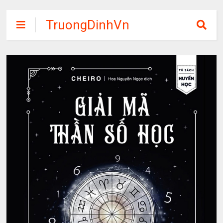
TruongDinhVn
Chia sẽ ebook,
các khóa học,
phần mềm học
tập miễn phí