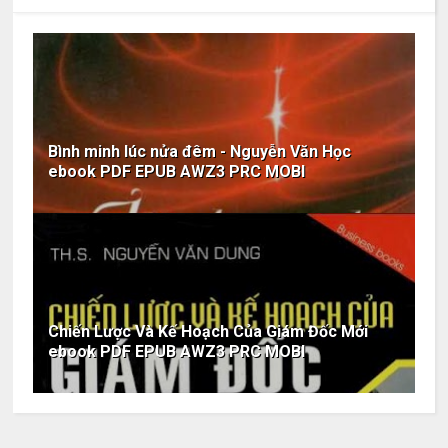
Bình minh lúc nửa đêm - Nguyễn Văn Học
ebook PDF EPUB AWZ3 PRC MOBI
Chiến Lược Và Kế Hoạch Của Giám Đốc Mới
ebook PDF EPUB AWZ3 PRC MOBI