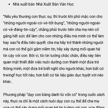
Nhà xuất bản
Nhà Xuất Bản Văn Học
"Nếu yêu thương con thực sự, thì trước khi phó mặc con cho
“những-người-ngoài-có-vẻ-tốt-bụng”, “những-người-ngoài-
có-vẻ-đáng-tin-cậy”, chẳng phải trước tiên cha mẹ nên cố
gắng hết sức để làm cho con những điều mà mình có thể làm
hay sao?à điều tiên quyết: cha mẹ hãy trở thành những người
mà con có thể gửi gắm niềm tin, hãy xây dựng mối quan hệ
tin cậy với con. Bởi vì, tôi tin tưởng chắc chắn, điều này liên
quan mật thiết đến việc nuôi dưỡng con thành một đứa trẻ
thông minh, một đứa trẻ biết nghĩ cho người khác, hơn bất cứ
trwingf học tốt nào, hơn bất cứ tài liệu giáo dục tuyệt vời nào
khác…
Phương pháp “dạy con bằng danh từ vốn có” trong cuốn sách
này, thực ra chỉ là một cách nuôi dạy con cụ thể để cha mẹ
vừa có thể xây dựng mối quan hệ tin tưởng với con, vừa đồng