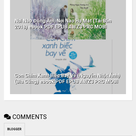
Nơi Nào Đông Ấm, Nơi Nào Hạ Mát (Tái Bản
2018) ebook PDF EPUB AWZ3 PRC MOBI
Con Chim Xanh Biếc Bay Về (Nguyễn Nhật Ánh)
(Bìa Cứng) ebook PDF EPUB AWZ3 PRC MOBI
COMMENTS
BLOGGER