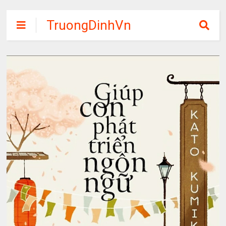
TruongDinhVn
Chia sẽ ebook,
các khóa học,
phần mềm học
tập miễn phí